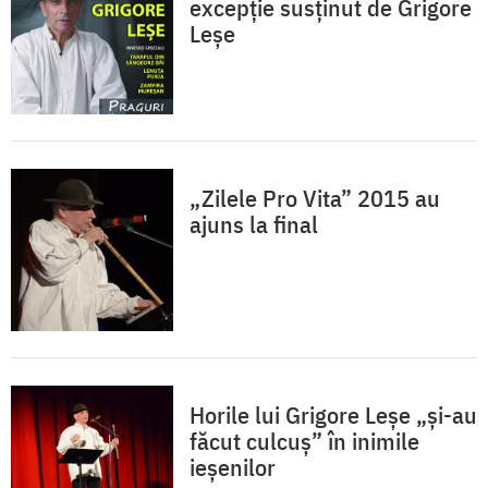
excepţie susţinut de Grigore
Leşe
„Zilele Pro Vita” 2015 au
ajuns la final
Horile lui Grigore Leșe „și-au
făcut culcuș” în inimile
ieșenilor