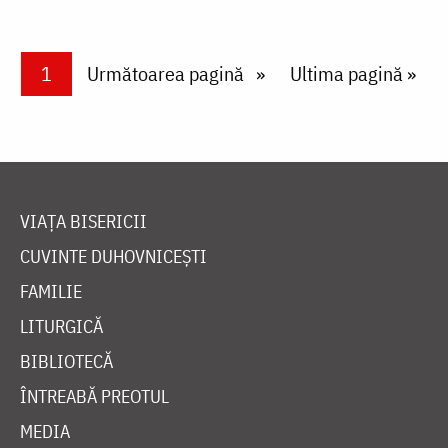
Paginare
Current page
1
Next page
Următoarea pagină
Last page
Ultima pagină »
VIAȚA BISERICII
CUVINTE DUHOVNICEȘTI
FAMILIE
LITURGICĂ
BIBLIOTECĂ
ÎNTREABĂ PREOTUL
MEDIA