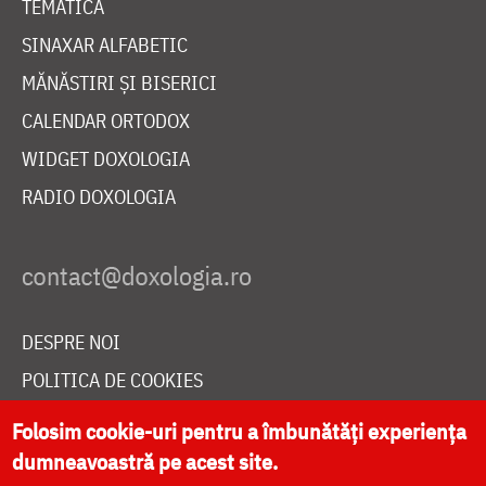
TEMATICĂ
SINAXAR ALFABETIC
MĂNĂSTIRI ȘI BISERICI
CALENDAR ORTODOX
WIDGET DOXOLOGIA
RADIO DOXOLOGIA
DESPRE NOI
POLITICA DE COOKIES
DONEAZĂ ONLINE PENTRU CATEDRALA NAȚIONALĂ
Folosim cookie-uri pentru a îmbunătăți experiența
dumneavoastră pe acest site.