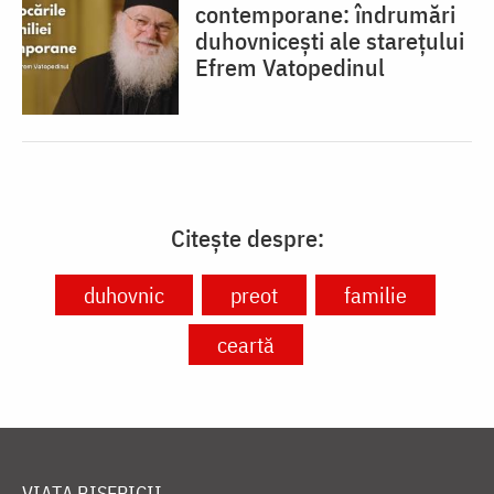
contemporane: îndrumări
duhovnicești ale starețului
Efrem Vatopedinul
Citește despre:
duhovnic
preot
familie
ceartă
VIAȚA BISERICII