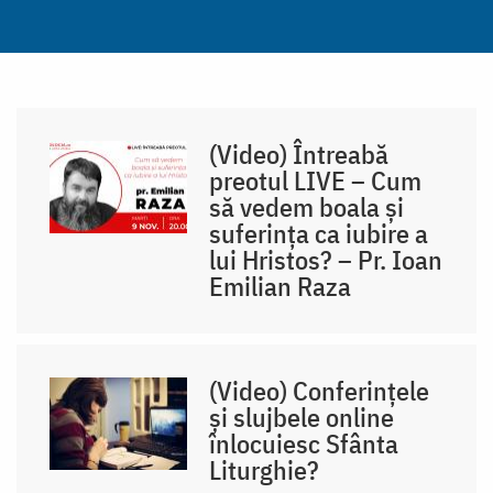
(Video) Întreabă
preotul LIVE – Cum
să vedem boala și
suferința ca iubire a
lui Hristos? – Pr. Ioan
Emilian Raza
(Video) Conferințele
și slujbele online
înlocuiesc Sfânta
Liturghie?