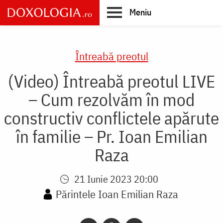
Skip
Meniu
to
main
Main
content
navigation
Întreabă preotul
(Video) Întreabă preotul LIVE
– Cum rezolvăm în mod
constructiv conflictele apărute
în familie – Pr. Ioan Emilian
Raza
21 Iunie 2023 20:00
Părintele Ioan Emilian Raza