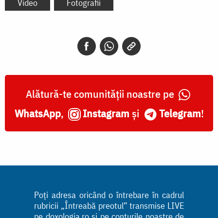
Video
Fotografii
Alătură-te comunității noastre pe
WhatsApp
,
Instagram
și
Telegram
!
Poți adresa oricând o întrebare în cadrul
rubricii „Întreabă preotul” transmise LIVE
pe doxologia.ro și pe conturile noastre de