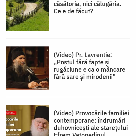
căsătoria, nici călugăria.
Ce e de făcut?
(Video) Pr. Lavrentie:
„Postul fără fapte și
rugăciune e ca o mâncare
fără sare și mirodenii”
(Video) Provocările familiei
contemporane: îndrumări
duhovnicești ale starețului
Efrem Vatopedinul