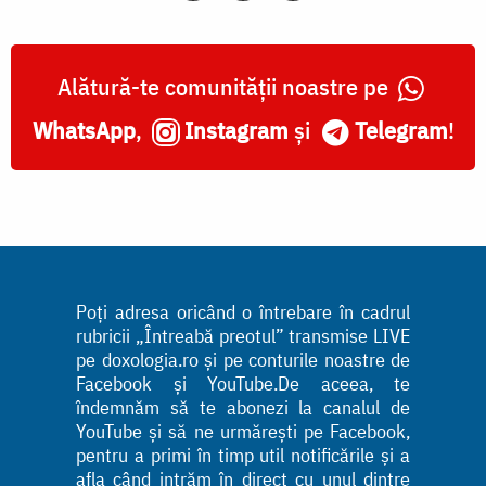
Alătură-te comunității noastre pe
WhatsApp
,
Instagram
și
Telegram
!
Poți adresa oricând o întrebare în cadrul
rubricii „Întreabă preotul” transmise LIVE
pe doxologia.ro și pe conturile noastre de
Facebook și YouTube.De aceea, te
îndemnăm să te abonezi la canalul de
YouTube și să ne urmărești pe Facebook,
pentru a primi în timp util notificările și a
afla când intrăm în direct cu unul dintre