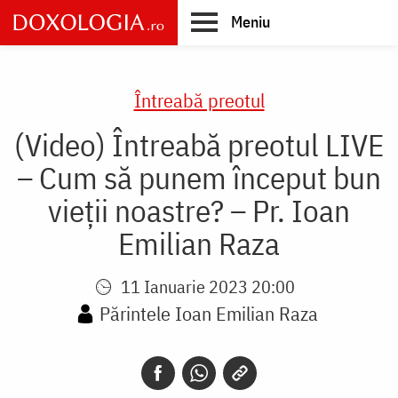
Skip
Meniu
to
main
Main
content
navigation
Întreabă preotul
(Video) Întreabă preotul LIVE
– Cum să punem început bun
vieții noastre? – Pr. Ioan
Emilian Raza
11 Ianuarie 2023 20:00
Părintele Ioan Emilian Raza