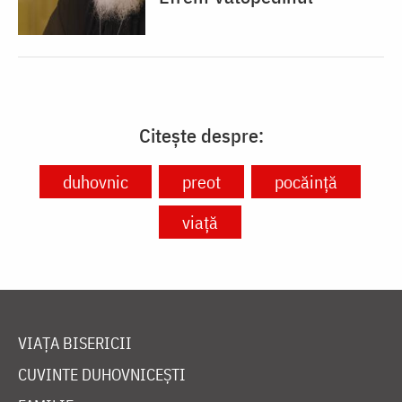
Citește despre:
duhovnic
preot
pocăință
viață
VIAȚA BISERICII
CUVINTE DUHOVNICEȘTI