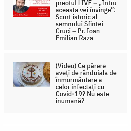
preotul LIVE – „Întru
aceasta vei învinge”:
Scurt istoric al
semnului Sfintei
Cruci – Pr. Ioan
Emilian Raza
(Video) Ce părere
aveți de rânduiala de
înmormântare a
celor infectați cu
Covid-19? Nu este
inumană?