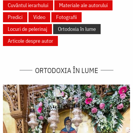
Cuvântul ierarhului
Materiale ale autorului
Predici
Video
Fotografii
Locuri de pelerinaj
Ortodoxia în lume
Articole despre autor
ORTODOXIA ÎN LUME