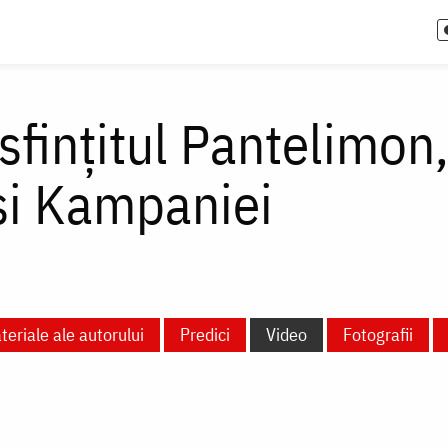
sfințitul Pantelimon,
și Kampaniei
teriale ale autorului
Predici
Video
Fotografii