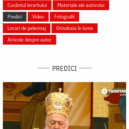
Cuvântul ierarhului
Materiale ale autorului
Predici
Video
Fotografii
Locuri de pelerinaj
Ortodoxia în lume
Articole despre autor
PREDICI