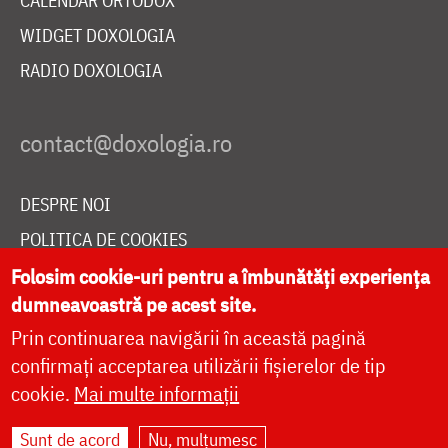
CALENDAR ORTODOX
WIDGET DOXOLOGIA
RADIO DOXOLOGIA
DESPRE NOI
POLITICA DE COOKIES
DONEAZĂ ONLINE PENTRU CATEDRALA NAȚIONALĂ
Folosim cookie-uri pentru a îmbunătăți experiența
dumneavoastră pe acest site.
Prin continuarea navigării în această pagină
LIVE
confirmați acceptarea utilizării fișierelor de tip
cookie.
Mai multe informații
Sunt de acord
Nu, mulțumesc