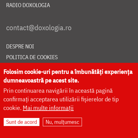
RADIO DOXOLOGIA
DESPRE NOI
POLITICA DE COOKIES
DONEAZĂ ONLINE PENTRU CATEDRALA NAȚIONALĂ
Folosim cookie-uri pentru a îmbunătăți experiența
dumneavoastră pe acest site.
Prin continuarea navigării în această pagină
LIVE
confirmați acceptarea utilizării fișierelor de tip
cookie.
Mai multe informații
Site dezvoltat de
DOXOLOGIA MEDIA
,
Sunt de acord
Nu, mulțumesc
Arhiepiscopia Iașilor | ©
doxologia.ro