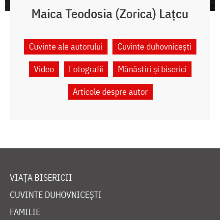
Maica Teodosia (Zorica) Lațcu
Cuvinte ale autorului
Cuvinte duhovnicești
Video
Fotografii
Mănăstiri și biserici
Articole despre autor
VIAȚA BISERICII
CUVINTE DUHOVNICEȘTI
FAMILIE