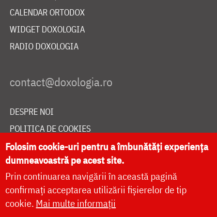
CALENDAR ORTODOX
WIDGET DOXOLOGIA
RADIO DOXOLOGIA
DESPRE NOI
POLITICA DE COOKIES
DONEAZĂ ONLINE PENTRU CATEDRALA NAȚIONALĂ
Folosim cookie-uri pentru a îmbunătăți experiența
dumneavoastră pe acest site.
Prin continuarea navigării în această pagină
LIVE
confirmați acceptarea utilizării fișierelor de tip
cookie.
Mai multe informații