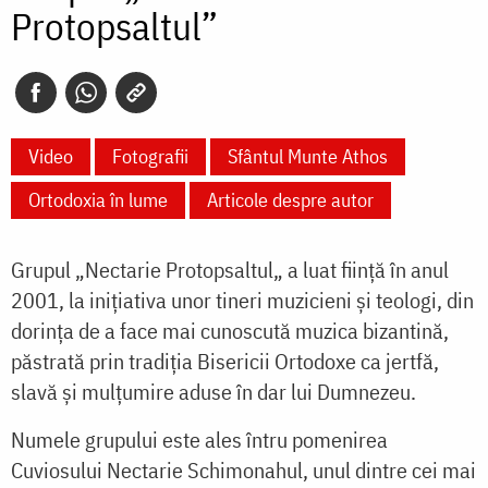
Protopsaltul”
Video
Fotografii
Sfântul Munte Athos
Ortodoxia în lume
Articole despre autor
Grupul „Nectarie Protopsaltul„ a luat fiinţă în anul
2001, la iniţiativa unor tineri muzicieni şi teologi, din
dorinţa de a face mai cunoscută muzica bizantină,
păstrată prin tradiţia Bisericii Ortodoxe ca jertfă,
slavă şi mulţumire aduse în dar lui Dumnezeu.
Numele grupului este ales întru pomenirea
Cuviosului Nectarie Schimonahul, unul dintre cei mai