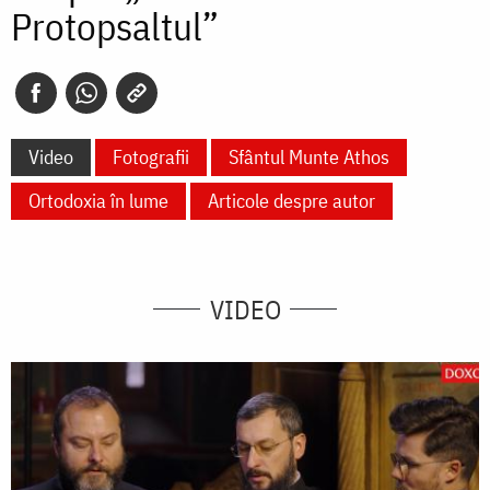
Protopsaltul”
Video
Fotografii
Sfântul Munte Athos
Ortodoxia în lume
Articole despre autor
VIDEO