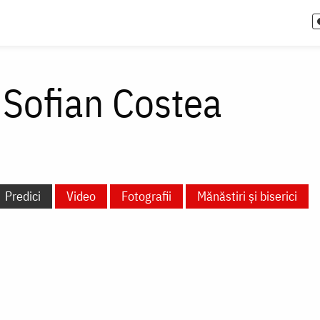
 Sofian Costea
Predici
Video
Fotografii
Mănăstiri și biserici