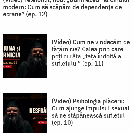
modern: Cum să scăpăm de dependența de
ecrane? (ep. 12)
(Video) Cum ne vindecăm de
fățărnicie? Calea prin care
poți curăța „fața îndoită a
sufletului” (ep. 11)
(Video) Psihologia plăcerii:
Cum ajunge impulsul sexual
să ne stăpânească sufletul
(ep. 10)