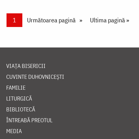
Paginare
Current page
1
Next page
Următoarea pagină
Last page
Ultima pagină »
VIAȚA BISERICII
CUVINTE DUHOVNICEȘTI
FAMILIE
LITURGICĂ
BIBLIOTECĂ
ÎNTREABĂ PREOTUL
MEDIA