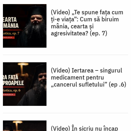
(Video) „Te spune fața cum
ți-e viața”: Cum să biruim
mânia, cearta și
agresivitatea? (ep. 7)
(Video) Iertarea – singurul
medicament pentru
„cancerul sufletului” (ep .6)
(Video) În sicriu nu încap