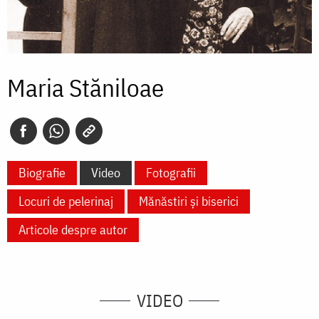
Maria Stăniloae
Biografie
Video
Fotografii
Locuri de pelerinaj
Mănăstiri și biserici
Articole despre autor
VIDEO