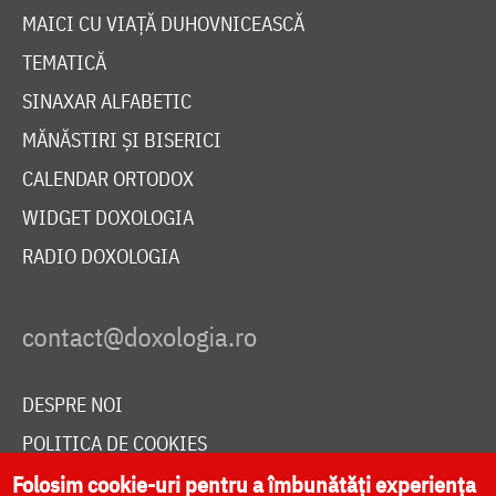
MAICI CU VIAȚĂ DUHOVNICEASCĂ
TEMATICĂ
SINAXAR ALFABETIC
MĂNĂSTIRI ȘI BISERICI
CALENDAR ORTODOX
WIDGET DOXOLOGIA
RADIO DOXOLOGIA
DESPRE NOI
POLITICA DE COOKIES
Folosim cookie-uri pentru a îmbunătăți experiența
DONEAZĂ ONLINE PENTRU CATEDRALA NAȚIONALĂ