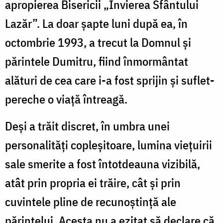
apropierea Bisericii „Învierea Sfântului
Lazăr”. La doar șapte luni după ea, în
octombrie 1993, a trecut la Domnul și
părintele Dumitru, fiind înmormântat
alături de cea care i-a fost sprijin și suflet-
pereche o viață întreagă.
Deși a trăit discret, în umbra unei
personalități copleșitoare, lumina viețuirii
sale smerite a fost întotdeauna vizibilă,
atât prin propria ei trăire, cât și prin
cuvintele pline de recunoștință ale
părintelui. Acesta nu a ezitat să declare că