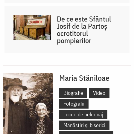
De ce este Sfântul
Iosif de la Partoș
ocrotitorul
pompierilor
Maria Stăniloae
Biografie
Video
Fotografii
Locuri de pelerinaj
Mănăstiri și biserici