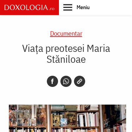
Skip
Meniu
to
main
Main
content
navigation
Documentar
Viața preotesei Maria
Stăniloae