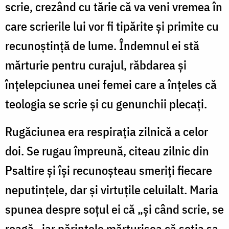
scrie, crezând cu tărie că va veni vremea în
care scrierile lui vor fi tipărite și primite cu
recunoștință de lume. Îndemnul ei stă
mărturie pentru curajul, răbdarea și
înțelepciunea unei femei care a înțeles că
teologia se scrie și cu genunchii plecați.
Rugăciunea era respirația zilnică a celor
doi. Se rugau împreună, citeau zilnic din
Psaltire și își recunoșteau smeriți fiecare
neputințele, dar și virtuțile celuilalt. Maria
spunea despre soțul ei că „și când scrie, se
roagă„ iar părintele mărturisea că soția sa