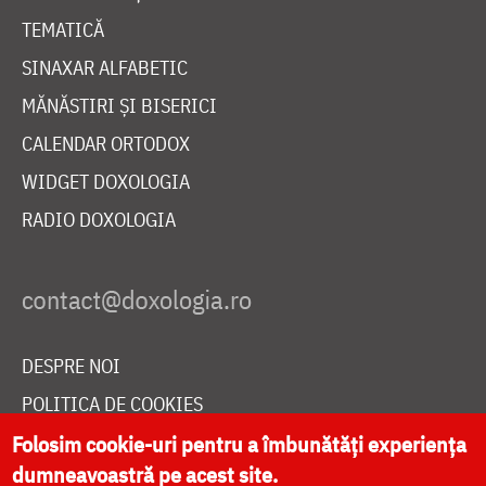
TEMATICĂ
SINAXAR ALFABETIC
MĂNĂSTIRI ȘI BISERICI
CALENDAR ORTODOX
WIDGET DOXOLOGIA
RADIO DOXOLOGIA
DESPRE NOI
POLITICA DE COOKIES
DONEAZĂ ONLINE PENTRU CATEDRALA NAȚIONALĂ
Folosim cookie-uri pentru a îmbunătăți experiența
dumneavoastră pe acest site.