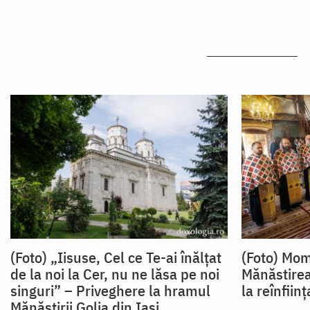
(Foto) „Iisuse, Cel ce Te-ai înălțat
(Foto) Mom
de la noi la Cer, nu ne lăsa pe noi
Mănăstirea
singuri” – Priveghere la hramul
la reînființ
Mănăstirii Golia din Iași