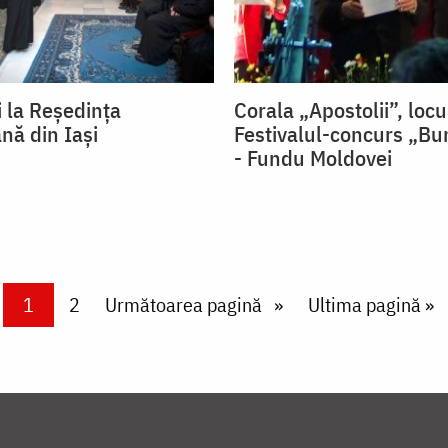
i la Reşedinţa
Corala „Apostolii”, locul
nă din Iaşi
Festivalul-concurs „Bu
- Fundu Moldovei
Current page
1
Page
2
Next page
Următoarea pagină
Last page
Ultima pagină »