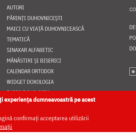
AUTORI
PĂRINȚI DUHOVNICEȘTI
DE
MAICI CU VIAȚĂ DUHOVNICEASCĂ
PO
TEMATICĂ
DO
SINAXAR ALFABETIC
MĂNĂSTIRI ȘI BISERICI
CALENDAR ORTODOX
WIDGET DOXOLOGIA
RADIO DOXOLOGIA
ăți experiența dumneavoastră pe acest
agină confirmați acceptarea utilizării
mații
at de
DOXOLOGIA MEDIA
, Arhiepiscopia Iașilor | 