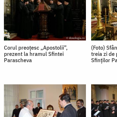
Corul preoțesc „Apostolii”,
(Foto) Sfân
prezent la hramul Sfintei
treia zi de
Parascheva
Sfinților P