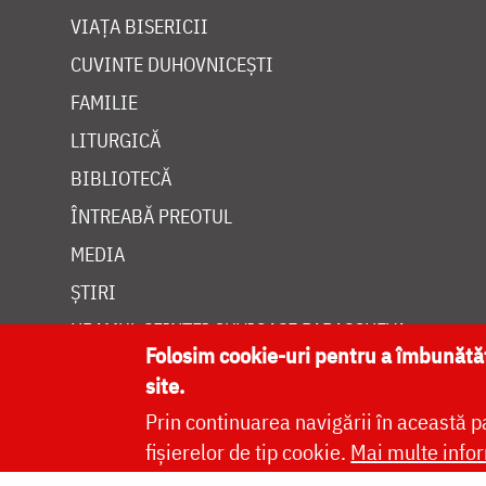
VIAȚA BISERICII
CUVINTE DUHOVNICEȘTI
FAMILIE
LITURGICĂ
BIBLIOTECĂ
ÎNTREABĂ PREOTUL
MEDIA
ȘTIRI
HRAMUL SFINTEI CUVIOASE PARASCHEVA
Folosim cookie-uri pentru a îmbunăt
site.
Prin continuarea navigării în această p
fișierelor de tip cookie.
Mai multe infor
Site dezvolt