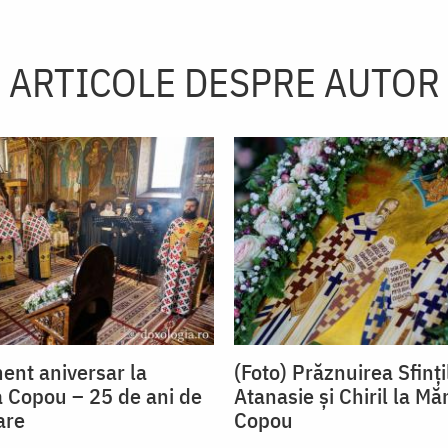
ARTICOLE DESPRE AUTOR
ent aniversar la
(Foto) Prăznuirea Sfințil
 Copou – 25 de ani de
Atanasie și Chiril la Mă
are
Copou