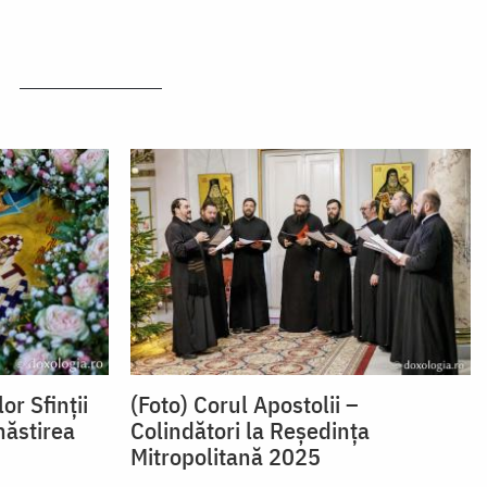
or Sfinții
(Foto) Corul Apostolii –
năstirea
Colindători la Reședința
Mitropolitană 2025