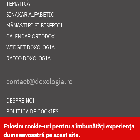
TEMATICĂ
SINAXAR ALFABETIC
MĂNĂSTIRI ȘI BISERICI
CALENDAR ORTODOX
WIDGET DOXOLOGIA
RADIO DOXOLOGIA
DESPRE NOI
POLITICA DE COOKIES
DONEAZĂ ONLINE PENTRU CATEDRALA NAȚIONALĂ
Folosim cookie-uri pentru a îmbunătăți experiența
dumneavoastră pe acest site.