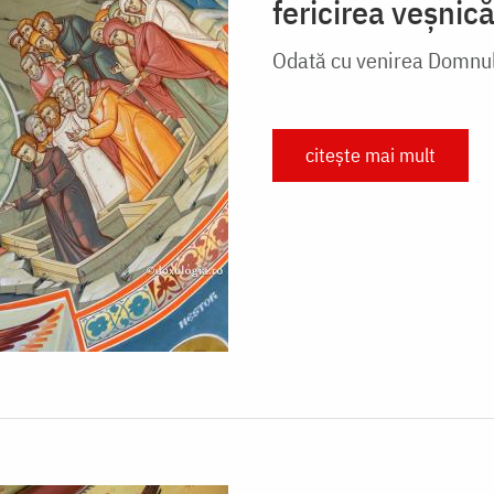
fericirea veșnic
Odată cu venirea Domnulu
citește mai mult