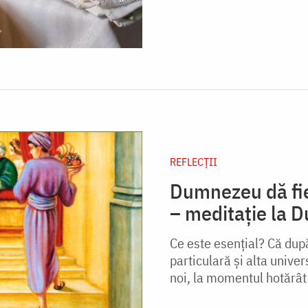
REFLECȚII
Dumnezeu dă fie
– meditație la D
Ce este esențial? Că dup
particulară și alta univer
noi, la momentul hotărâ