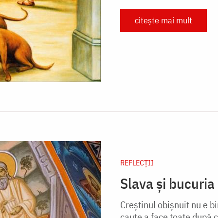
citește mai mult
REFLECȚII
Slava și bucuria
Creștinul obișnuit nu e b
caute a face toate după c