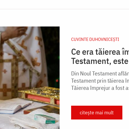
CUVINTE DUHOVNICEȘTI
Ce era tăierea î
Testament, este 
Din Noul Testament aflăm 
Testament prin tăierea îm
Tăierea împrejur a fost
citește mai mult