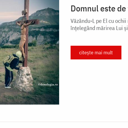
Domnul este de 
Văzându-L pe El cu ochii 
înţelegând mărirea Lui și
citește mai mult