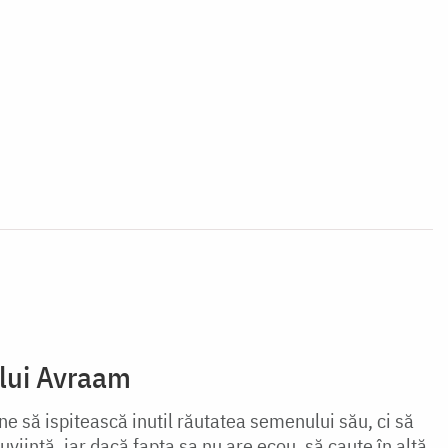
 lui Avraam
ine să ispitească inutil răutatea semenului său, ci să
uviință, iar dacă fapta sa nu are ecou, să caute în altă