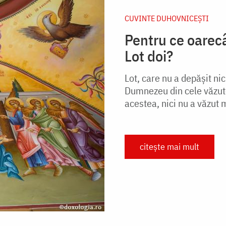
CUVINTE DUHOVNICEȘTI
Pentru ce oarecâ
Lot doi?
Lot, care nu a depășit ni
Dumnezeu din cele văzut
acestea, nici nu a văzut 
citește mai mult