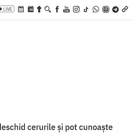
LIVE
08
deschid cerurile și pot cunoaște