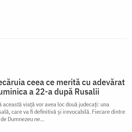
căruia ceea ce merită cu adevărat
uminica a 22-a după Rusalii
ă această viață vor avea loc două judecați: una
sală, care va fi definitivă și irevocabilă. Fiecare dintre
t de Dumnezeu ne...