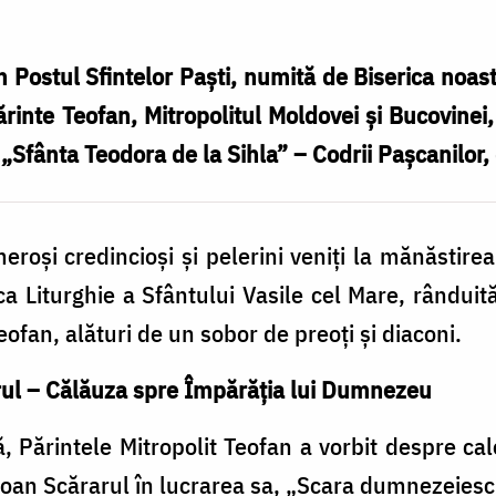
 Postul Sfintelor Paști, numită de Biserica noas
ărinte Teofan, Mitropolitul Moldovei și Bucovinei,
„Sfânta Teodora de la Sihla” – Codrii Pașcanilor, 
oși credincioși și pelerini veniți la mănăstirea
a Liturghie a Sfântului Vasile cel Mare, rânduit
eofan, alături de un sobor de preoți și diaconi.
rul – Călăuza spre Împărăția lui Dumnezeu
, Părintele Mitropolit Teofan a vorbit despre c
 Ioan Scărarul în lucrarea sa, „Scara dumnezeiesc