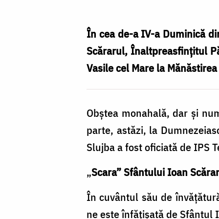
la
Mănăstirea
În cea de-a IV-a Duminică din
din
Scărarul, Înaltpreasfințitul P
Codrii
Vasile cel Mare la Mănăstirea 
Pașcanilor,
în
Obștea monahală, dar și numer
Duminica
parte, astăzi, la Dumnezeiasc
Sfântului
Slujba a fost oficiată de IPS T
Ioan
Scărarul
„
Scara” Sfântului Ioan Scăra
În cuvântul său de învățătură
ne este înfățișată de Sfântul