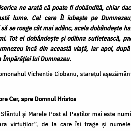
serica ne arată că poate fi dobândită, chiar dacă
eastă lume. Cel care Îl iubește pe Dumnezeu
să se roage cât mai adânc, acela dobândește haru
i. Tot el dobândește și odihna sufletească, pac
mnezeu încă din această viață, iar apoi, după s
a Împărăției lui Dumnezeu.
 ieromonahul Vichentie Ciobanu, starețul așezământ
pre Cer, spre Domnul Hristos
Sfântul şi Marele Post al Paştilor mai este numi
ara virtuților”, de la care își trage și numele