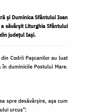
tră și Duminica Sfântului Ioan
 a săvârșit Liturghia Sfântului
din județul Iași.
B
ar
 din Codrii Pașcanilor au luat
la
ă în duminicile Postului Mare.
M
di
Co
Pa
alea spre desăvârșire, așa cum
în
ului urcuș”: