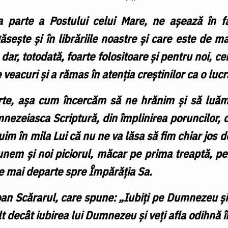
ua parte a Postului celui Mare, ne așează în f
ăsește și în librăriile noastre și care este de ma
dar, totodată, foarte folositoare și pentru noi, ce
veacuri și a rămas în atenția creștinilor ca o luc
rte, așa cum încercăm să ne hrănim și să luă
umnezeiasca Scriptură, din împlinirea poruncilor,
m în mila Lui că nu ne va lăsa să fim chiar jos de
unem și noi piciorul, măcar pe prima treaptă, pe
e mai departe spre Împărăția Sa.
an Scărarul, care spune: „Iubiți pe Dumnezeu și 
t decât iubirea lui Dumnezeu și veți afla odihnă î