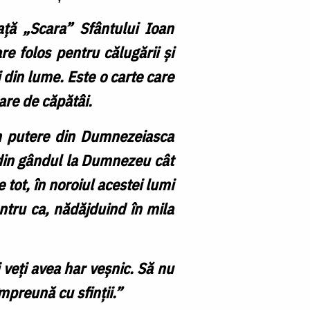
D
ață „Scara” Sfântului Ioan
Sf
re folos pentru călugării și
I
i din lume. Este o carte care
Sc
rare de căpătâi.
m putere din Dumnezeiasca
 din gândul la Dumnezeu cât
 tot, în noroiul acestei lumi
ntru ca, nădăjduind în mila
veți avea har veșnic. Să nu
mpreună cu sfinții.”