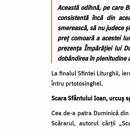
Această odihnă, pe care Bi
consistentă încă din ac
smerească, să nu judece și 
preț comoară a acestei lum
prezența Împărăției lui Du
dobândirea în plenitudine 
La finalul Sfintei Liturghii,
întru prtotosinghel.
Scara Sfântului Ioan, urcuș s
Cea de-a patra Duminică din 
Scărarul, autorul cărții „Sc