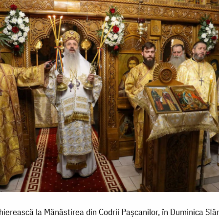
ierească la Mănăstirea din Codrii Pașcanilor, în Duminica Sfân