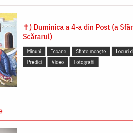
✝) Duminica a 4-a din Post (a Sfâ
Scărarul)
Minuni
Icoane
Sfinte moaște
Locuri d
Predici
Video
Fotografii
e