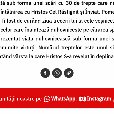
tă sub forma unei scări cu 30 de trepte care n
 întâlnirea cu Hristos Cel Răstignit și Înviat. Po
 fi fost de curând ziua trecerii lui la cele veșnice
a celor care înaintează duhovniceşte pe cărarea s
prezentat viața duhovnicească sub forma unei s
numite virtuți. Numărul treptelor este unul s
tând vârsta la care Hristos S-a revelat în deplina
nității noastre pe
WhatsApp
,
Instagram