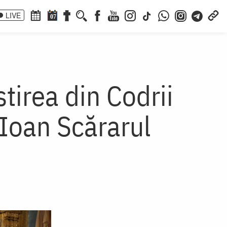
LIVE
07
tirea din Codrii
 Ioan Scărarul