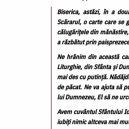
Biserica, astăzi, în a do
Scărarul, o carte care se g
călugărițele din mănăstire, 
a răzbătut prin paisprezece 
Ne hrănim din această ca
Liturghie, din Sfânta și D
mai des cu putință. Nădăjdui
de păcat. Ne va ajuta să p
lui Dumnezeu, El să ne urc
Avem cuvântul Sfântului Io
iubiți nimic altceva mai mul