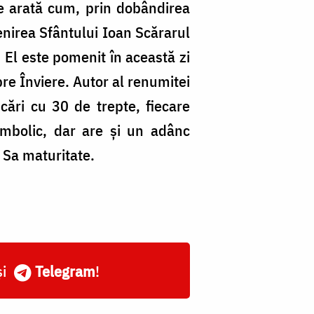
e arată cum, prin dobândirea
menirea Sfântului Ioan Scărarul
. El este pomenit în această zi
pre Înviere. Autor al renumitei
cări cu 30 de trepte, fiecare
imbolic, dar are şi un adânc
 Sa maturitate.
și
Telegram
!