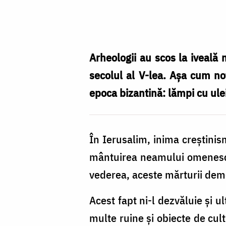
Foto:
Ștefan
Cojocariu
Arheologii au scos la iveală m
secolul al V-lea. Așa cum n
epoca bizantină: lămpi cu ule
În Ierusalim, inima creștinis
mântuirea neamului omenesc, m
vederea, aceste mărturii demo
Acest fapt ni-l dezvăluie și u
multe ruine și obiecte de cult