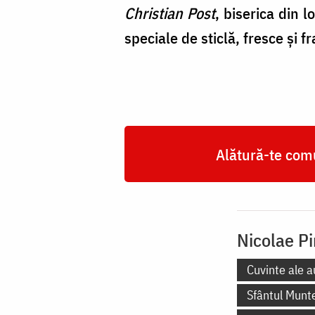
Christian Post
, biserica din 
speciale de sticlă, fresce și
Alătură-te comu
Nicolae Pi
Cuvinte ale a
Sfântul Munt