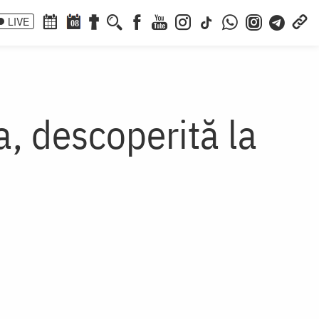
LIVE
08
a, descoperită la