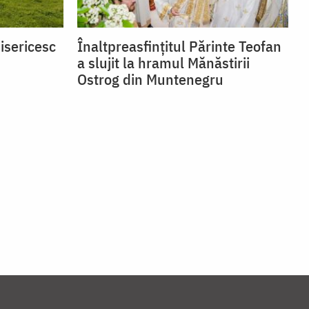
isericesc
Înaltpreasfințitul Părinte Teofan
a slujit la hramul Mănăstirii
Ostrog din Muntenegru