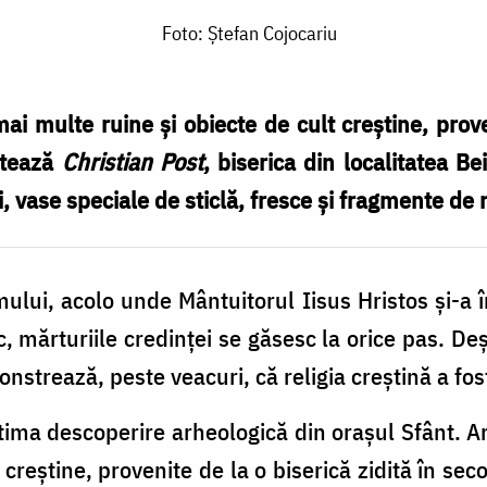
Foto: Ștefan Cojocariu
ai multe ruine și obiecte de cult creștine, prove
otează
Christian Post
, biserica din localitatea B
i, vase speciale de sticlă, fresce și fragmente d
mului, acolo unde Mântuitorul Iisus Hristos și-a 
ărturiile credinței se găsesc la orice pas. Deș
nstrează, peste veacuri, că religia creștină a fos
ltima descoperire arheologică din orașul Sfânt. A
 creștine, provenite de la o biserică zidită în se