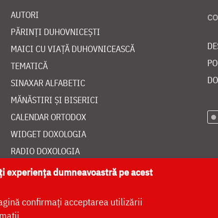
AUTORI
PĂRINȚI DUHOVNICEȘTI
DE
MAICI CU VIAȚĂ DUHOVNICEASCĂ
PO
TEMATICĂ
DO
SINAXAR ALFABETIC
MĂNĂSTIRI ȘI BISERICI
CALENDAR ORTODOX
WIDGET DOXOLOGIA
RADIO DOXOLOGIA
ăți experiența dumneavoastră pe acest
agină confirmați acceptarea utilizării
at de
DOXOLOGIA MEDIA
, Arhiepiscopia Iașilor | 
mații