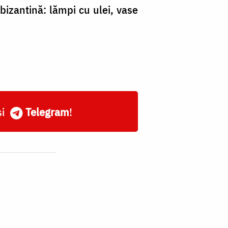
 bizantină: lămpi cu ulei, vase
și
Telegram
!