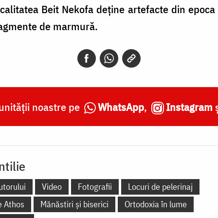
localitatea Beit Nekofa deține artefacte din epoca
 fragmente de marmură.
nității noastre pe
WhatsApp
,
Instagram
ntilie
utorului
Video
Fotografii
Locuri de pelerinaj
e Athos
Mănăstiri și biserici
Ortodoxia în lume