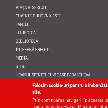
VIAȚA BISERICII
CUVINTE DUHOVNICEȘTI
FAMILIE
LITURGICĂ
BIBLIOTECĂ
ÎNTREABĂ PREOTUL
MEDIA
ȘTIRI
HRAMUL SFINTEI CUVIOASE PARASCHEVA
Folosim cookie-uri pentru a îmbunăt
site.
Prin continuarea navigării în această p
Site dezvolt
fișierelor de tip cookie.
Mai multe infor