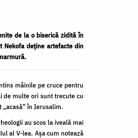
nite de la o biserică zidită în
eit Nekofa deține artefacte din
e marmură.
întins mâinile pe cruce pentru
i de multe ori sunt trecute cu
t „acasă” în Ierusalim.
rheologii au scos la iveală mai
colul al V-lea. Așa cum notează