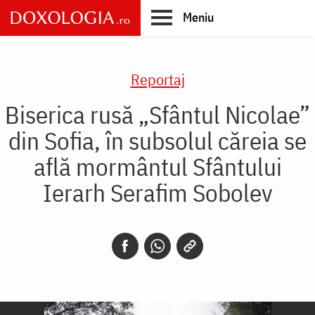
Skip
Meniu
to
main
Main
content
navigation
Reportaj
Biserica rusă „Sfântul Nicolae”
din Sofia, în subsolul căreia se
află mormântul Sfântului
Ierarh Serafim Sobolev