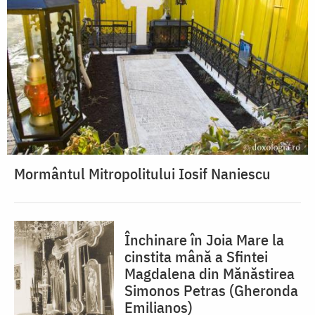
Mormântul Mitropolitului Iosif Naniescu
Închinare în Joia Mare la
cinstita mână a Sfintei
Magdalena din Mănăstirea
Simonos Petras (Gheronda
Emilianos)