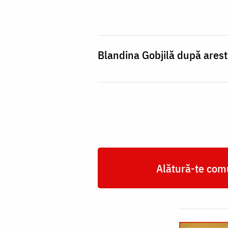
/
Foto:
episcopiabasarabieidesud.md
Blandina Gobjilă după ares
Alătură-te comu