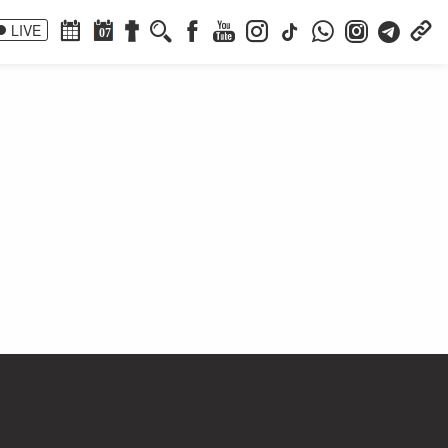
LIVE
07