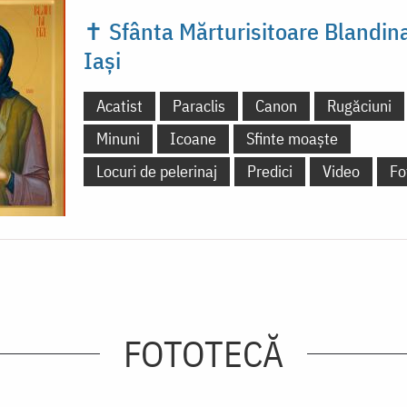
✝ Sfânta Mărturisitoare Blandina
Iași
Acatist
Paraclis
Canon
Rugăciuni
Minuni
Icoane
Sfinte moaște
Locuri de pelerinaj
Predici
Video
Fo
FOTOTECĂ