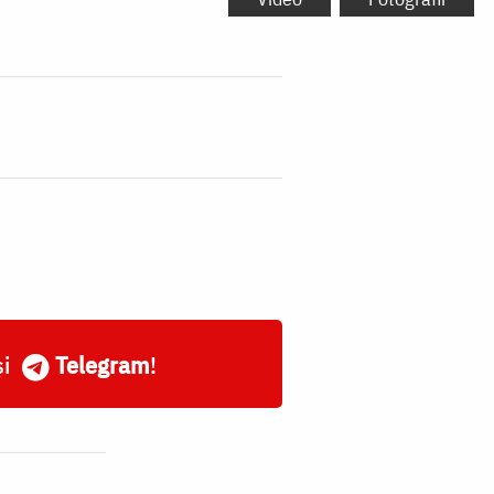
și
Telegram
!