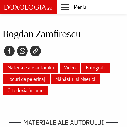
Skip
Meniu
to
main
Main
content
navigation
Bogdan Zamfirescu
Materiale ale autorului
Video
Fotografii
Locuri de pelerinaj
Mănăstiri și biserici
Ortodoxia în lume
MATERIALE ALE AUTORULUI