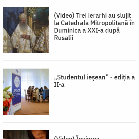
(Video) Trei ierarhi au slujit
la Catedrala Mitropolitană în
Duminica a XXI-a după
Rusalii
„Studentul ieșean” - ediția a
II-a
(Video) Învierea