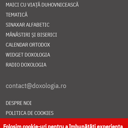
MAICI CU VIAȚĂ DUHOVNICEASCĂ
TEMATICĂ
SINAXAR ALFABETIC
MĂNĂSTIRI ȘI BISERICI
CALENDAR ORTODOX
WIDGET DOXOLOGIA
RADIO DOXOLOGIA
DESPRE NOI
POLITICA DE COOKIES
DONEAZĂ ONLINE PENTRU CATEDRALA NAȚIONALĂ
Folosim cookie-uri pentru a îmbunătăți experiența