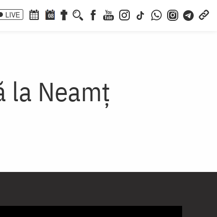
LIVE
08
ă la Neamț