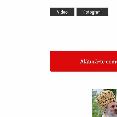
Video
Fotografii
Alătură-te comu