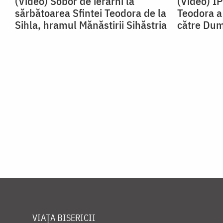
(Video) Sobor de ierarhi la
(Video) I
sărbătoarea Sfintei Teodora de la
Teodora a 
Sihla, hramul Mănăstirii Sihăstria
către Du
VIAȚA BISERICII