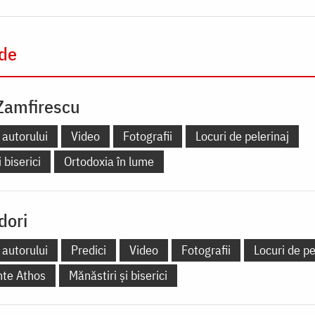
 de
Zamfirescu
 autorului
Video
Fotografii
Locuri de pelerinaj
 biserici
Ortodoxia în lume
dori
 autorului
Predici
Video
Fotografii
Locuri de pe
nte Athos
Mănăstiri și biserici