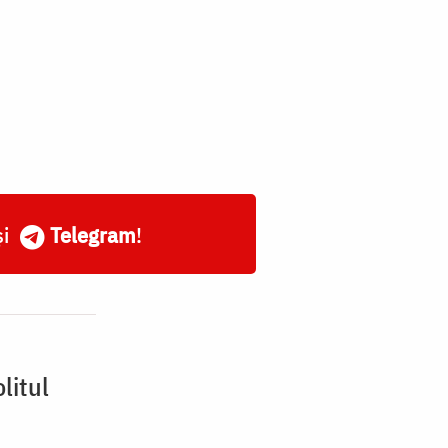
și
Telegram
!
litul