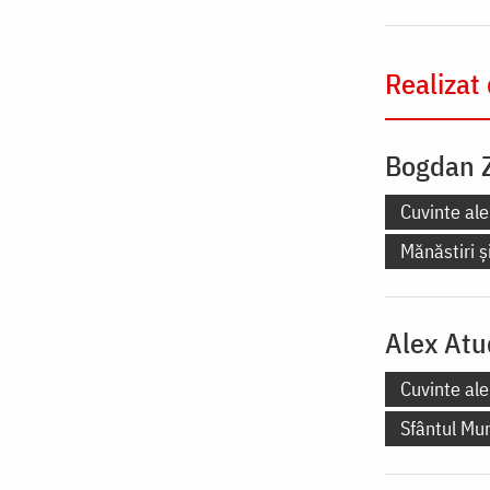
Realizat
Bogdan 
Cuvinte ale
Mănăstiri și
Alex Atu
Cuvinte ale
Sfântul Mu