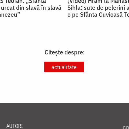
PS Teofan: „Sfânta
(Video) Hram la Mănăst
urcat din slavă în slavă
Sihla: sute de pelerini a
mnezeu”
o pe Sfânta Cuvioasă T
Citește despre:
actualitate
AUTORI