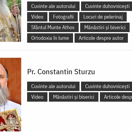
Cuvinte ale autorului
Cuvinte duhovnicești
Video
Fotografii
Locuri de pelerinaj
Sfântul Munte Athos
Mănăstiri și biserici
Ortodoxia în lume
Articole despre autor
Pr. Constantin Sturzu
Cuvinte ale autorului
Cuvinte duhovnicești
Video
Mănăstiri și biserici
Articole desp