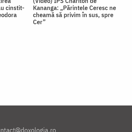
irea
(Video) IPS Chariton de
u cinstit-
Kananga: „Părintele Ceresc ne
eodora
cheamă să privim în sus, spre
Cer”