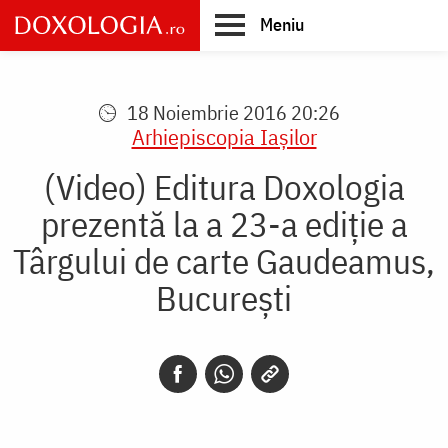
Skip
Meniu
to
main
Main
content
navigation
18 Noiembrie 2016 20:26
Arhiepiscopia Iaşilor
(Video) Editura Doxologia
prezentă la a 23-a ediție a
Târgului de carte Gaudeamus,
București