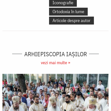
Iconografie
Ortodoxia în lume
Articole despre autor
ARHIEPISCOPIA IAŞILOR
vezi mai multe »