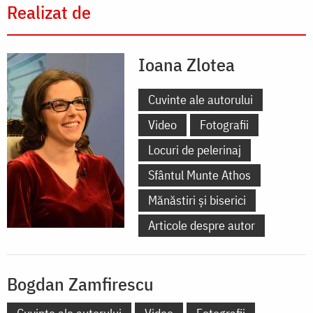
Realizat de
Ioana Zlotea
Cuvinte ale autorului
Video
Fotografii
Locuri de pelerinaj
Sfântul Munte Athos
Mănăstiri și biserici
Articole despre autor
Bogdan Zamfirescu