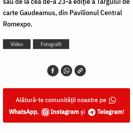
său de la cea de-a 23-a ediție a Târgului de
carte Gaudeamus, din Pavilionul Central
Romexpo.
Video
Fotografii
Alătură-te comunității noastre pe
WhatsApp
,
Instagram
și
Telegram
!