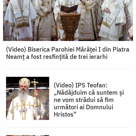
(Video) Biserica Parohiei Mărăței I din Piatra
Neamț a fost resfințită de trei ierarhi
(Video) IPS Teofan:
„Nădăjduim că suntem și
ne vom strădui să fim
următori ai Domnului
Hristos”