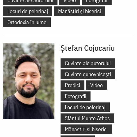
Cuvinte ale autorului
Video
Fotografii
Locuri de pelerinaj
Mănăstiri și biserici
Ortodoxia în lume
Ștefan Cojocariu
Cuvinte ale autorului
Cuvinte duhovnicești
Predici
Video
Fotografii
Locuri de pelerinaj
Sfântul Munte Athos
Mănăstiri și biserici