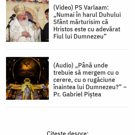
(Video) PS Varlaam:
„Numai în harul Duhului
Sfânt mărturisim că
Hristos este cu adevărat
Fiul lui Dumnezeu”
(Audio) „Până unde
trebuie să mergem cu o
cerere, cu o rugăciune
înaintea lui Dumnezeu?” –
Pr. Gabriel Piștea
Citește despre: