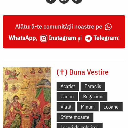
din
secolul
al
Alătură-te comunității noastre pe
XVII-
WhatsApp
,
Instagram
și
Telegram
!
lea,
Insula
Patmos
(✝) Buna Vestire
Acatist
Paraclis
Canon
Rugăciuni
Viață
Minuni
Icoane
Sfinte moaște
Locuri de pelerinaj