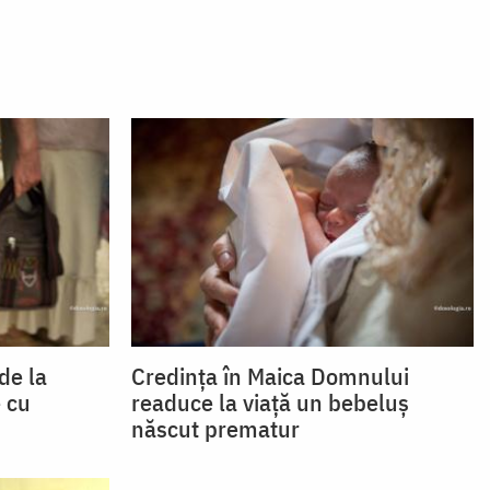
de la
Credința în Maica Domnului
 cu
readuce la viață un bebeluș
născut prematur