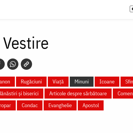
 Vestire
anon
Rugăciuni
Viață
Minuni
Icoane
Sfi
ănăstiri și biserici
Articole despre sărbătoare
Comenta
ropar
Condac
Evanghelie
Apostol