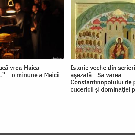
acă vrea Maica
Istorie veche din scrier
.” – o minune a Maicii
aşezată - Salvarea
Constantinopolului de 
cucericii şi dominaţiei 