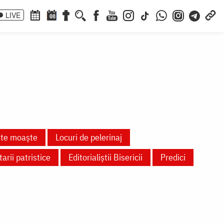
LIVE
08
nte moaște
Locuri de pelerinaj
rii patristice
Editorialiștii Bisericii
Predici