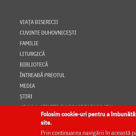
VIAȚA BISERICII
CUVINTE DUHOVNICEȘTI
FAMILIE
LITURGICĂ
BIBLIOTECĂ
ÎNTREABĂ PREOTUL
MEDIA
ȘTIRI
HRAMUL SFINTEI CUVIOASE PARASCHEVA
Folosim cookie-uri pentru a îmbunăt
site.
Prin continuarea navigării în această p