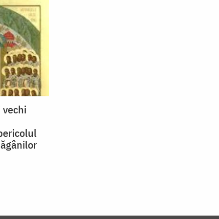
i vechi
pericolul
păgânilor