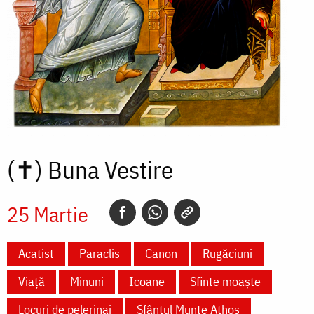
(✝)
Buna Vestire
25 Martie
Acatist
Paraclis
Canon
Rugăciuni
Viață
Minuni
Icoane
Sfinte moaște
Locuri de pelerinaj
Sfântul Munte Athos