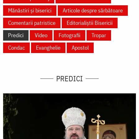
Mănăstiri și biserici
Articole despre sărbătoare
Comentarii patristice
Editorialiștii Bisericii
Predici
Video
Fotografii
Tropar
Condac
Evanghelie
Apostol
PREDICI