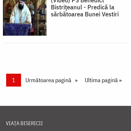
Bistrițeanul - Predică la
sărbătoarea Bunei Vestiri
Paginare
Current page
1
Next page
Următoarea pagină
Last page
Ultima pagină »
VIAȚA BISERICII