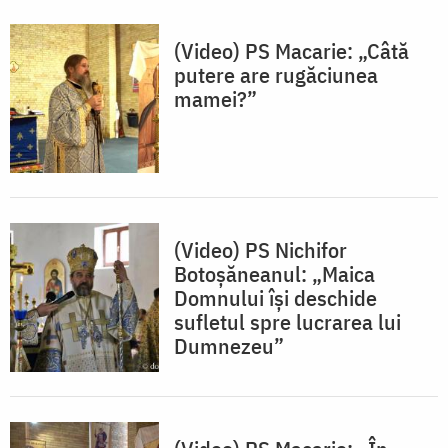
(Video) PS Macarie: „Câtă
putere are rugăciunea
mamei?”
(Video) PS Nichifor
Botoșăneanul: „Maica
Domnului își deschide
sufletul spre lucrarea lui
Dumnezeu”