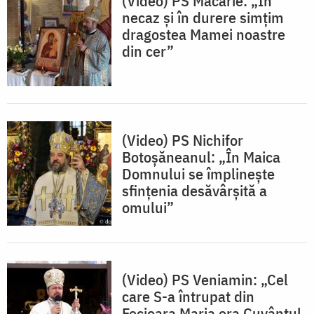
(Video) PS Macarie: „În
necaz și în durere simțim
dragostea Mamei noastre
din cer”
(Video) PS Nichifor
Botoșăneanul: „În Maica
Domnului se împlinește
sfințenia desăvârșită a
omului”
(Video) PS Veniamin: „Cel
care S-a întrupat din
Fecioara Maria era Cuvântul