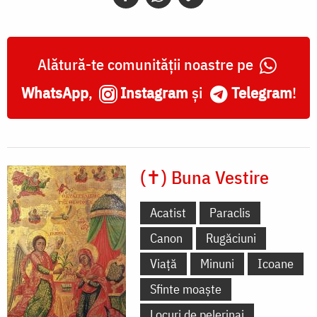
Alătură-te comunității noastre pe
WhatsApp
,
Instagram
și
Telegram
!
(✝) Buna Vestire
Acatist
Paraclis
Canon
Rugăciuni
Viață
Minuni
Icoane
Sfinte moaște
Locuri de pelerinaj