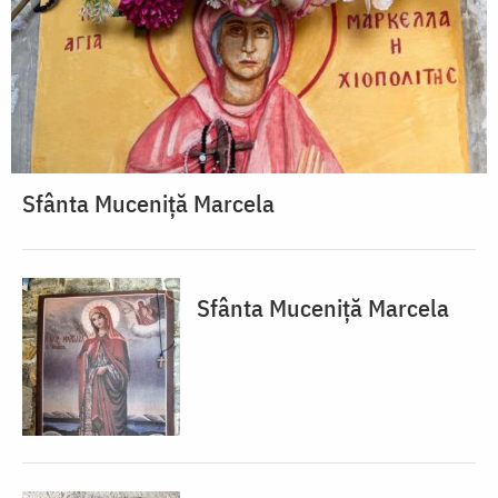
Sfânta Muceniță Marcela
Sfânta Muceniță Marcela