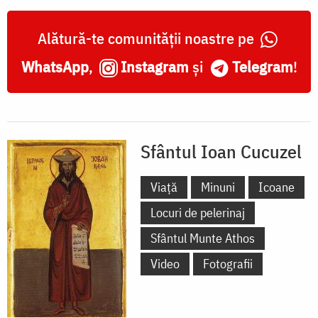
Alătură-te comunității noastre pe
WhatsApp
,
Instagram
și
Telegram
!
Sfântul Ioan Cucuzel
Viață
Minuni
Icoane
Locuri de pelerinaj
Sfântul Munte Athos
Video
Fotografii