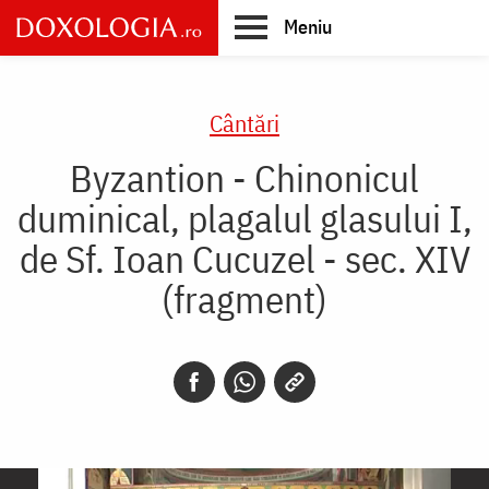
Skip
Meniu
to
main
Main
content
navigation
Cântări
Byzantion - Chinonicul
duminical, plagalul glasului I,
de Sf. Ioan Cucuzel - sec. XIV
(fragment)