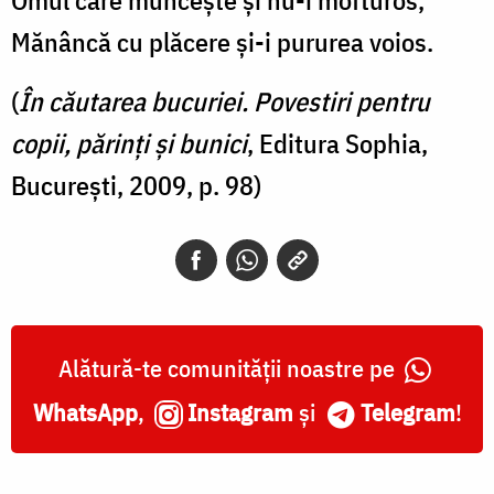
Mănâncă cu plăcere și-i pururea voios.
(
În căutarea bucuriei. Povestiri pentru
copii, părinți și bunici
, Editura Sophia,
București, 2009, p. 98)
Alătură-te comunității noastre pe
WhatsApp
,
Instagram
și
Telegram
!