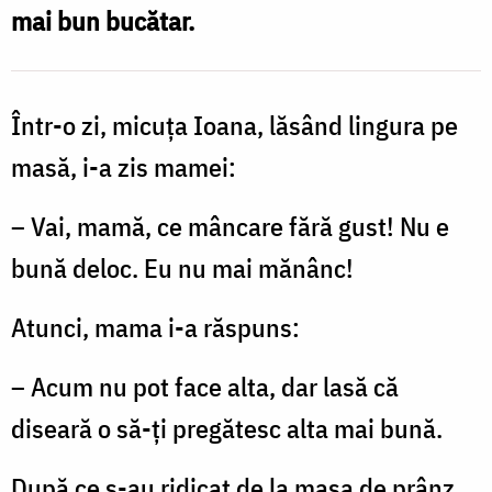
mai bun bucătar.
Într-o zi, micuţa Ioana, lăsând lingura pe
masă, i-a zis mamei:
– Vai, mamă, ce mâncare fără gust! Nu e
bună deloc. Eu nu mai mănânc!
Atunci, mama i-a răspuns:
– Acum nu pot face alta, dar lasă că
diseară o să-ţi pregătesc alta mai bună.
După ce s-au ridicat de la masa de prânz,