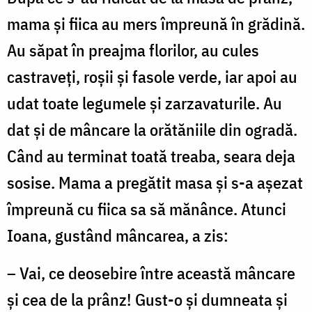
mama şi fiica au mers împreună în grădină.
Au săpat în preajma florilor, au cules
castraveţi, roşii şi fasole verde, iar apoi au
udat toate legumele şi zarzavaturile. Au
dat şi de mâncare la orătăniile din ogradă.
Când au terminat toată treaba, seara deja
sosise. Mama a pregătit masa şi s-a aşezat
împreună cu fiica sa să mănânce. Atunci
Ioana, gustând mâncarea, a zis:
– Vai, ce deosebire între această mâncare
şi cea de la prânz! Gust-o şi dumneata şi