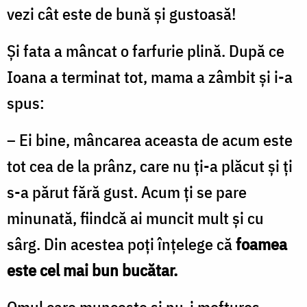
vezi cât este de bună şi gustoasă!
Și fata a mâncat o farfurie plină. După ce
Ioana a terminat tot, mama a zâmbit și i-a
spus:
– Ei bine, mâncarea aceasta de acum este
tot cea de la prânz, care nu ți-a plăcut și ți
s-a părut fără gust. Acum ți se pare
minunată, fiindcă ai muncit mult și cu
sârg. Din acestea poți înțelege că
foamea
este cel mai bun bucătar.
Omul care muncește și nu-i mofturos,