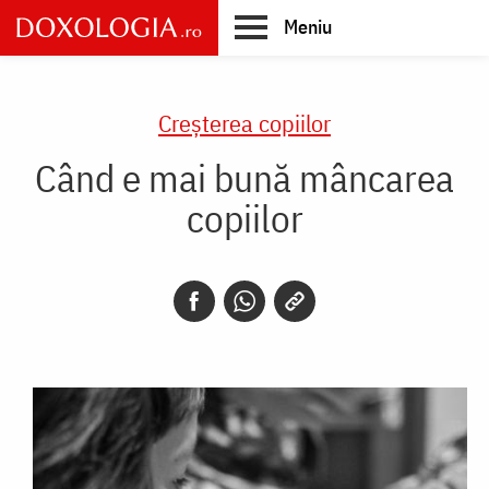
Skip
Meniu
to
main
Main
content
navigation
Creşterea copiilor
Când e mai bună mâncarea
copiilor