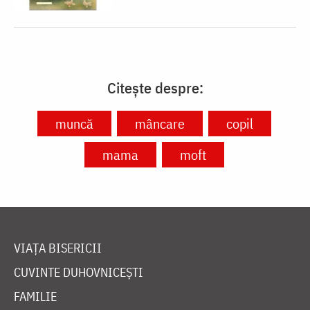
Citește despre:
muncă
mâncare
copil
mama
moft
VIAȚA BISERICII
CUVINTE DUHOVNICEȘTI
FAMILIE