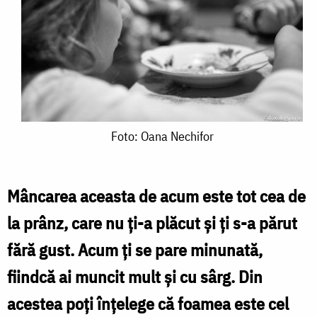
Foto:
Foto: Oana Nechifor
Oana
Nechifor
Mâncarea aceasta de acum este tot cea de
la prânz, care nu ți-a plăcut și ți s-a părut
fără gust. Acum ți se pare minunată,
fiindcă ai muncit mult și cu sârg. Din
acestea poți înțelege că foamea este cel