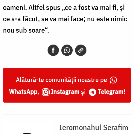
oameni. Altfel spus „ce a fost va mai fi, și
ce s-a făcut, se va mai face; nu este nimic
nou sub soare“.
Alătură-te comunității noastre pe
WhatsApp
,
Instagram
și
Telegram
!
Ieromonahul Serafim