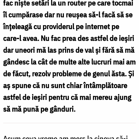
fac niște setări la un router pe care tocmai
îl cumpărase dar nu reușea să-l facă să se
înțeleagă cu providerul pe internet pe
care-l avea. Nu fac prea des astfel de ieșiri
dar uneori mă las prins de val și fără să mă
gândesc la cât de multe alte lucruri mai am
de făcut, rezolv probleme de genul ăsta. Și
aș spune că nu sunt chiar întâmplătoare
astfel de ieșiri pentru că mai mereu ajung
să mă pună pe gânduri.
Acum ceva vreme am mers la cineva să-i