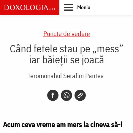
Skip
Meniu
to
main
Main
content
navigation
Puncte de vedere
Când fetele stau pe „mess”
iar băieții se joacă
Ieromonahul Serafim Pantea
Acum ceva vreme am mers la cineva să-i