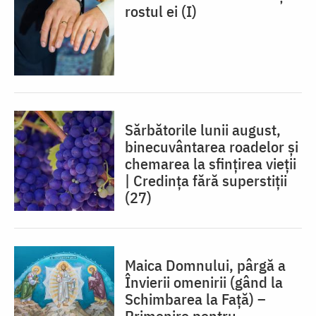
rostul ei (I)
Sărbătorile lunii august,
binecuvântarea roadelor și
chemarea la sfințirea vieții
| Credința fără superstiții
(27)
Maica Domnului, pârgă a
Învierii omenirii (gând la
Schimbarea la Față) –
Primenire pentru