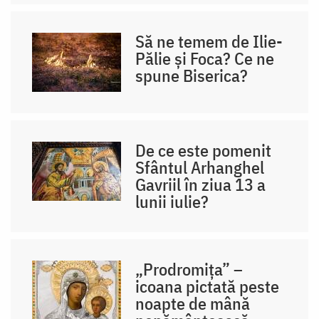
Să ne temem de Ilie-
Pălie și Foca? Ce ne
spune Biserica?
De ce este pomenit
Sfântul Arhanghel
Gavriil în ziua 13 a
lunii iulie?
„Prodromița” –
icoana pictată peste
noapte de mână