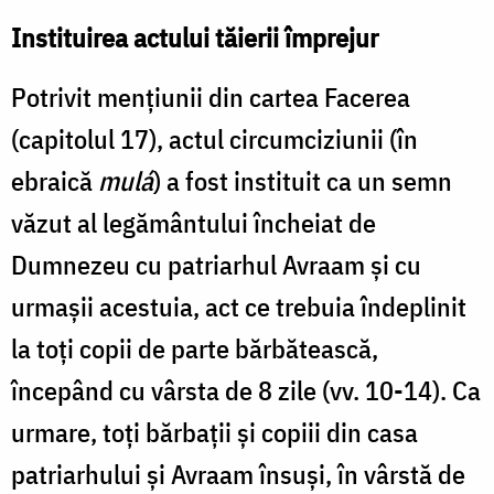
Instituirea actului tăierii împrejur
Potrivit menţiunii din cartea Facerea
(capitolul 17), actul circumciziunii (în
ebraică
mulá
) a fost instituit ca un semn
văzut al legământului încheiat de
Dumnezeu cu patriarhul Avraam şi cu
urmaşii acestuia, act ce trebuia îndeplinit
la toţi copii de parte bărbătească,
începând cu vârsta de 8 zile (vv. 10-14). Ca
urmare, toţi bărbaţii şi copiii din casa
patriarhului şi Avraam însuşi, în vârstă de