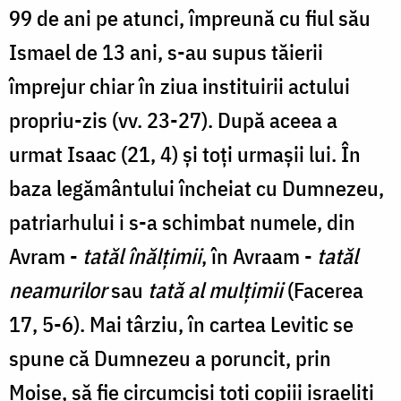
99 de ani pe atunci, împreună cu fiul său
Ismael de 13 ani, s-au supus tăierii
împrejur chiar în ziua instituirii actului
propriu-zis (vv. 23-27). După aceea a
urmat Isaac (21, 4) şi toţi urmaşii lui. În
baza legământului încheiat cu Dumnezeu,
patriarhului i s-a schimbat numele, din
Avram -
tatăl înălţimii
, în Avraam -
tatăl
neamurilor
sau
tată al mulţimii
(Facerea
17, 5-6). Mai târziu, în cartea Levitic se
spune că Dumnezeu a poruncit, prin
Moise, să fie circumciși toţi copiii israeliţi