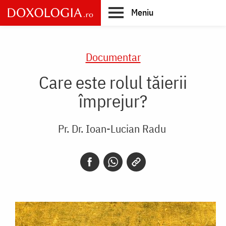
Skip
Meniu
to
main
Main
content
navigation
Documentar
Care este rolul tăierii
împrejur?
Pr. Dr. Ioan-Lucian Radu