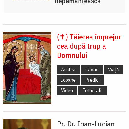
nepământească
(✝) Tăierea împrejur
cea după trup a
Domnului
Acatist
Canon
Viață
Icoane
Predici
Video
Fotografii
Pr. Dr. Ioan-Lucian