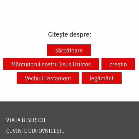
Citește despre:
sărbătoare
Mântuitorul nostru Iisus Hristos
creștin
Vechiul Testament
legământ
VIAȚA BISERICII
CUVINTE DUHOVNICEȘTI