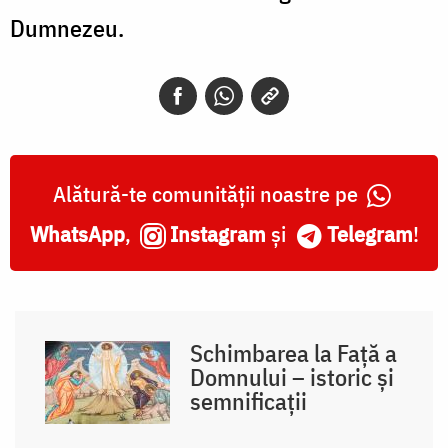
Dumnezeu.
Alătură-te comunității noastre pe
WhatsApp
,
Instagram
și
Telegram
!
Schimbarea la Față a
Domnului – istoric și
semnificații