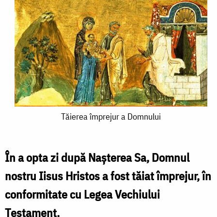
Tăierea
Tăierea împrejur a Domnului
împrejur
a
În a opta zi după Nașterea Sa, Domnul
Domnului
nostru Iisus Hristos a fost tăiat împrejur, în
conformitate cu Legea Vechiului
Testament.