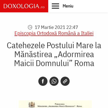
Skip
Meniu
to
main
Main
content
navigation
17 Martie 2021 22:47
Episcopia Ortodoxă Română a Italiei
Catehezele Postului Mare la
Mănăstirea „Adormirea
Maicii Domnului” Roma