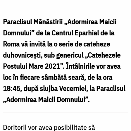
Postului
Mare
la
Paraclisul Mănăstirii „Adormirea Maicii
Mănăstirea
Domnului” de la Centrul Eparhial de la
„Adormirea
Roma vă invită la o serie de cateheze
Maicii
duhovnicești, sub genericul „Catehezele
Domnului”
Postului Mare 2021”. Întâlnirile vor avea
Roma
loc în fiecare sâmbătă seară, de la ora
18:45, după slujba Vecerniei, la Paraclisul
„Adormirea Maicii Domnului”.
Doritorii vor avea posibilitate să