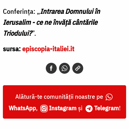
Conferința: „
Intrarea Domnului în
Ierusalim - ce ne învăță cântările
Triodului?
”.
sursa:
episcopia-italiei.it
Alătură-te comunității noastre pe
WhatsApp
,
Instagram
și
Telegram
!