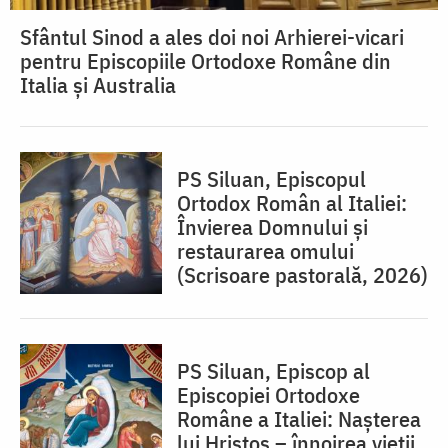
Sfântul Sinod a ales doi noi Arhierei-vicari
pentru Episcopiile Ortodoxe Române din
Italia și Australia
PS Siluan, Episcopul
Ortodox Român al Italiei:
Învierea Domnului și
restaurarea omului
(Scrisoare pastorală, 2026)
PS Siluan, Episcop al
Episcopiei Ortodoxe
Române a Italiei: Nașterea
lui Hristos – înnoirea vieții