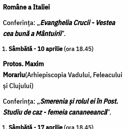
Române a Italiei
Conferința: „
Evanghelia Crucii - Vestea
cea bună a Mântuirii
”.
Sâmbătă - 10 aprilie
(ora 18.45)
Protos. Maxim
Morariu
(Arhiepiscopia Vadului, Feleacului
și Clujului)
Conferința: „
Smerenia și rolul ei în Post.
Studiu de caz - femeia cananeeancă
”.
Sâmbătă - 17 aprilie
(ora 18.45)