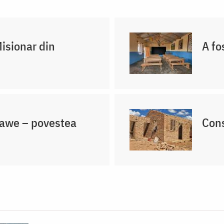
Misionar din
A fo
lawe – povestea
Cons