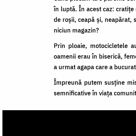
în luptă. În acest caz: cratiț
de roșii, ceapă și, neapărat, 
niciun magazin?
Prin ploaie, motocicletele a
oamenii erau în biserică, fem
a urmat agapa care a bucurat p
Împreună putem susține misi
semnificative în viața comunit