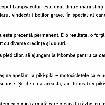
copul Lampsacului, este unul dintre marii sfinți f
rul vindecării bolilor grave, în special al can
a este prezentă permanent. E o realitate, o for
t cu diverse credințe și duhuri.
uda piedicilor, să ajungem la Mkombe pentru ca o
ina apelăm la piki-piki – motocicletele care ne
scunse. Și, de data aceasta, am trimis trei piki
em ca o mică armată care pleacă la război cu to