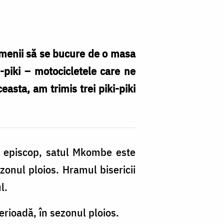
Sf
Pa
amenii să se bucure de o masa
piki – motocicletele care ne
easta, am trimis trei piki-piki
st episcop, satul Mkombe este
zonul ploios. Hramul bisericii
l.
rioadă, în sezonul ploios.