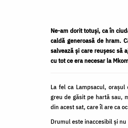
Către
Mkombe
–
sub
Ne-am dorit totuși, ca în ci
ocrotirea
caldă generoasă de hram. Câ
Sfântului
salvează și care reușesc să aj
Partenie
cu tot ce era necesar la Mko
La fel ca Lampsacul, orașul 
greu de găsit pe hartă sau, m
din acest sat, care îl are ca o
Drumul este inaccesibil și n