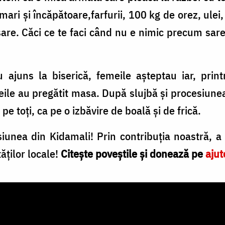
e mari și încăpătoare,farfurii, 100 kg de orez, ulei
sare. Căci ce te faci când nu e nimic precum sare
u ajuns la biserică, femeile așteptau iar, prin
eile au pregătit masa. După slujbă și procesiune
e toți, ca pe o izbăvire de boală și de frică.
unea din Kidamali! Prin contribuția noastră, a 
ăților locale!
Citește poveștile și donează pe
ajut