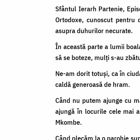
Sfântul Ierarh Partenie, Epis
Ortodoxe, cunoscut pentru da
asupra duhurilor necurate.
În această parte a lumii boal
să se boteze, mulți s-au zbătu
Ne-am dorit totuși, ca în ci
caldă generoasă de hram.
Când nu putem ajunge cu maș
ajungă în locurile cele mai a
Mkombe.
Când plecăm la o parohie sunt