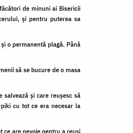
ăcători de minuni ai Bisericii
cerului, și pentru puterea sa
ță și o permanentă plagă. Până
amenii să se bucure de o masa
 salvează și care reușesc să
-piki cu tot ce era necesar la
t ce are nevoie pentru a reuși