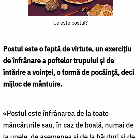
Ce
Ce este postul?
este
postul?
Postul este o faptă de virtute, un exercițiu
de înfrânare a poftelor trupului și de
întărire a voinței, o formă de pocăință, deci
mijloc de mântuire.
«Postul este înfrânarea de la toate
mâncărurile sau, în caz de boală, numai de
la unele, de asemenea și de la băuturi și de