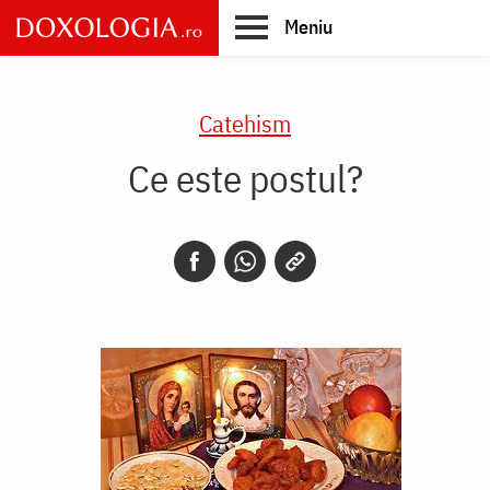
Skip
Meniu
to
main
Main
content
navigation
Catehism
Ce este postul?