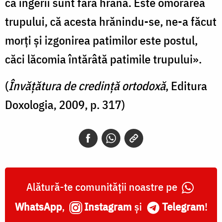
că îngerii sunt fără hrană. Este omorârea
trupului, că acesta hrănindu-se, ne-a făcut
morți și izgonirea patimilor este postul,
căci lăcomia întărâtă patimile trupului».
(
Învățătura de credință ortodoxă
, Editura
Doxologia, 2009, p. 317)
Alătură-te comunității noastre pe
WhatsApp
,
Instagram
și
Telegram
!