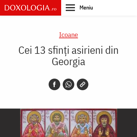
Skip
Meniu
to
main
Main
content
navigation
Icoane
Cei 13 sfinți asirieni din
Georgia