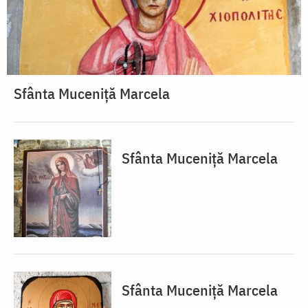
Sfânta Muceniță Marcela
Sfânta Muceniță Marcela
Sfânta Muceniță Marcela