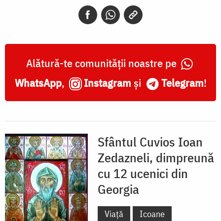
asirieni
din
Georgia
Alătură-te comunității noastre pe
WhatsApp
,
Instagram
și
Telegram
!
Sfântul Cuvios Ioan
Zedazneli, dimpreună
cu 12 ucenici din
Georgia
Viață
Icoane