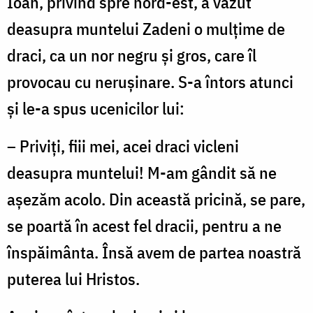
Ioan, privind spre nord-est, a văzut
deasupra muntelui Zadeni o mulțime de
draci, ca un nor negru și gros, care îl
provocau cu nerușinare. S-a întors atunci
și le-a spus ucenicilor lui:
– Priviți, fiii mei, acei draci vicleni
deasupra muntelui! M-am gândit să ne
așezăm acolo. Din această pricină, se pare,
se poartă în acest fel dracii, pentru a ne
înspăimânta. Însă avem de partea noastră
puterea lui Hristos.