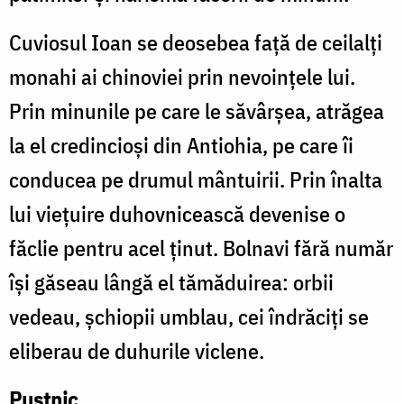
Cuviosul Ioan se deosebea față de ceilalți
monahi ai chinoviei prin nevoințele lui.
Prin minunile pe care le săvârșea, atrăgea
la el credincioși din Antiohia, pe care îi
conducea pe drumul mântuirii. Prin înalta
lui viețuire duhovnicească devenise o
făclie pentru acel ținut. Bolnavi fără număr
își găseau lângă el tămăduirea: orbii
vedeau, șchiopii umblau, cei îndrăciți se
eliberau de duhurile viclene.
Pustnic