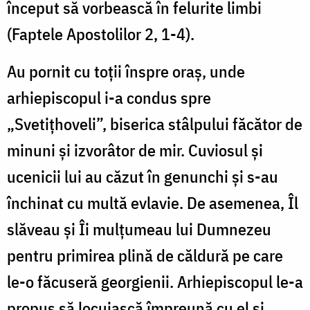
început să vorbească în felurite limbi
(Faptele Apostolilor 2, 1-4).
Au pornit cu toții înspre oraș, unde
arhiepiscopul i-a condus spre
„Svetițhoveli”, biserica stâlpului făcător de
minuni și izvorâtor de mir. Cuviosul și
ucenicii lui au căzut în genunchi și s-au
închinat cu multă evlavie. De asemenea, Îl
slăveau și Îi mulțumeau lui Dumnezeu
pentru primirea plină de căldură pe care
le-o făcuseră georgienii. Arhiepiscopul le-a
propus să locuiască împreună cu el și