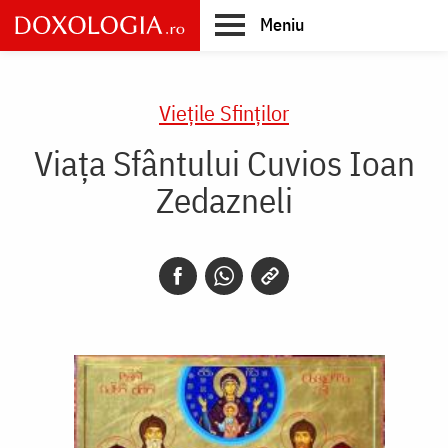
Skip
Meniu
to
main
Main
content
navigation
Vieţile Sfinţilor
Viața Sfântului Cuvios Ioan
Zedazneli