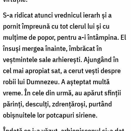
S-a ridicat atunci vrednicul ierarh și a
pornit împreună cu tot clerul lui și cu
mulțime de popor, pentru a-i întâmpina. El
însuși mergea înainte, îmbrăcat în
veștmintele sale arhierești. Ajungând în
cel mai apropiat sat, a cerut vești despre
robii lui Dumnezeu. A așteptat multă
vreme. În cele din urmă, au apărut sfinții
părinți, desculți, zdrențăroși, purtând
obișnuitele lor potcapuri siriene.
Îndată ce i-a văzut, arhiepiscopul și-a dat