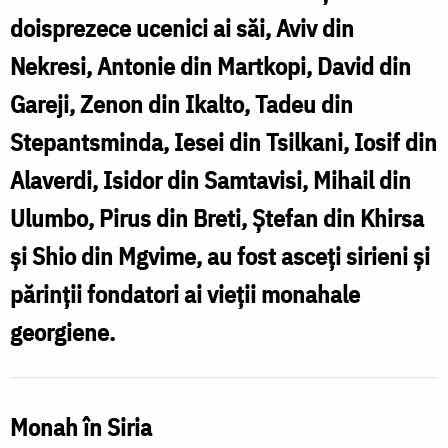
Ioan
doisprezece ucenici ai săi, Aviv din
Zedazneli
Nekresi, Antonie din Martkopi, David din
Gareji, Zenon din Ikalto, Tadeu din
Stepantsminda, Iesei din Tsilkani, Iosif din
Alaverdi, Isidor din Samtavisi, Mihail din
Ulumbo, Pirus din Breti, Ștefan din Khirsa
și Shio din Mgvime, au fost asceți sirieni și
părinții fondatori ai vieții monahale
georgiene.
Monah în Siria