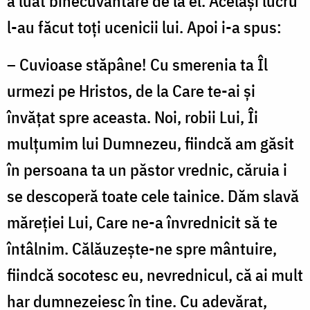
a luat binecuvântare de la el. Același lucru
l-au făcut toți ucenicii lui. Apoi i-a spus:
– Cuvioase stăpâne! Cu smerenia ta Îl
urmezi pe Hristos, de la Care te-ai și
învățat spre aceasta. Noi, robii Lui, Îi
mulțumim lui Dumnezeu, fiindcă am găsit
în persoana ta un păstor vrednic, căruia i
se descoperă toate cele tainice. Dăm slavă
măreției Lui, Care ne-a învrednicit să te
întâlnim. Călăuzește-ne spre mântuire,
fiindcă socotesc eu, nevrednicul, că ai mult
har dumnezeiesc în tine. Cu adevărat,