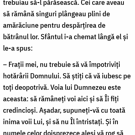
trebuiau să-l părăsească. Cei care aveau
să rămână singuri plângeau plini de
amărăciune pentru despărțirea de
bătrânul lor. Sfântul i-a chemat lângă el și
le-a spus:
– Frații mei, nu trebuie să vă împotriviți
hotărârii Domnului. Să știți că vă iubesc pe
toți deopotrivă. Voia lui Dumnezeu este
aceasta: să rămâneți voi aici și să Îi fiți
credincioși. Așadar, supuneți-vă cu toată
inima voii Lui, și să nu Îl întristați. Și în
numele celor doisprezece aleși vă rog să