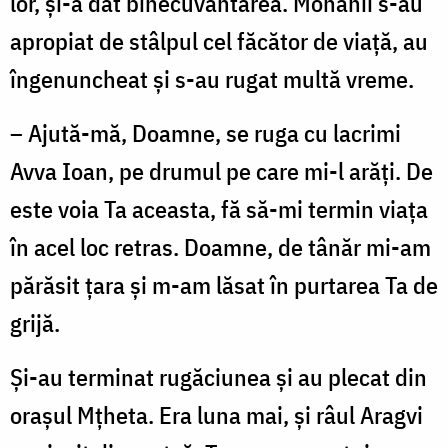
lor, și-a dat binecuvântarea. Monahii s-au
apropiat de stâlpul cel făcător de viață, au
îngenuncheat și s-au rugat multă vreme.
– Ajută-mă, Doamne, se ruga cu lacrimi
Avva Ioan, pe drumul pe care mi-l arăți. De
este voia Ta aceasta, fă să-mi termin viața
în acel loc retras. Doamne, de tânăr mi-am
părăsit țara și m-am lăsat în purtarea Ta de
grijă.
Și-au terminat rugăciunea și au plecat din
orașul Mțheta. Era luna mai, și râul Aragvi