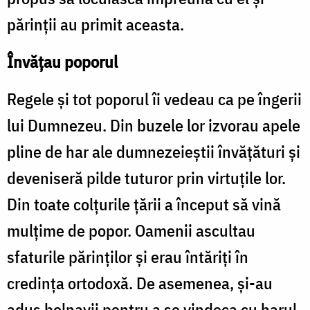
părinții au primit aceasta.
Învățau poporul
Regele și tot poporul îi vedeau ca pe îngerii
lui Dumnezeu. Din buzele lor izvorau apele
pline de har ale dumnezeieștii învățături și
deveniseră pilde tuturor prin virtuțile lor.
Din toate colțurile țării a început să vină
mulțime de popor. Oamenii ascultau
sfaturile părinților și erau întăriți în
credința ortodoxă. De asemenea, și-au
adus bolnavii pentru a se vindeca cu harul