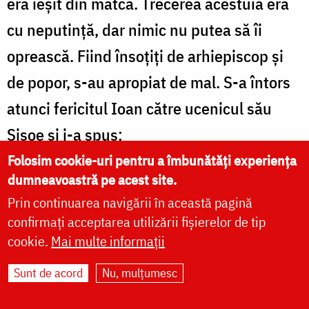
era ieșit din matcă. Trecerea acestuia era
cu neputință, dar nimic nu putea să îi
oprească. Fiind însoțiți de arhiepiscop și
de popor, s-au apropiat de mal. S-a întors
atunci fericitul Ioan către ucenicul său
Sisoe și i-a spus:
Folosim cookie-uri pentru a îmbunătăți experiența
– Roagă-te, părinte, lui Dumnezeu, să
dumneavoastră pe acest site.
trecem fără nicio primejdie pe malul
Prin continuarea navigării în această pagină
confirmați acceptarea utilizării fișierelor de tip
celălalt.
cookie.
Mai multe informații
Ucenicul, fiind întotdeauna ascultător, s-a
Sunt de acord
Nu, mulțumesc
întors către răsărit, a făcut trei metanii și a