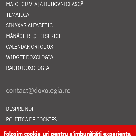
MAICI CU VIAȚĂ DUHOVNICEASCĂ
TEMATICĂ
SINAXAR ALFABETIC
MĂNĂSTIRI ȘI BISERICI
CALENDAR ORTODOX
WIDGET DOXOLOGIA
RADIO DOXOLOGIA
DESPRE NOI
POLITICA DE COOKIES
DONEAZĂ ONLINE PENTRU CATEDRALA NAȚIONALĂ
Folosim cookie-uri pentru a îmbunătăți experiența