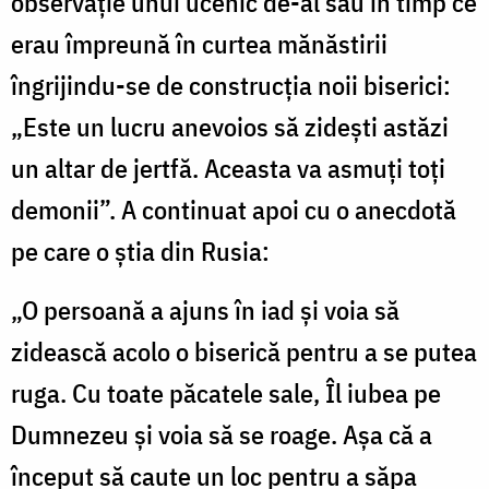
observație unui ucenic de-al său în timp ce
erau împreună în curtea mănăstirii
îngrijindu-se de construcția noii biserici:
„Este un lucru anevoios să zidești astăzi
un altar de jertfă. Aceasta va asmuți toți
demonii”. A continuat apoi cu o anecdotă
pe care o știa din Rusia:
„O persoană a ajuns în iad și voia să
zidească acolo o biserică pentru a se putea
ruga. Cu toate păcatele sale, Îl iubea pe
Dumnezeu și voia să se roage. Așa că a
început să caute un loc pentru a săpa