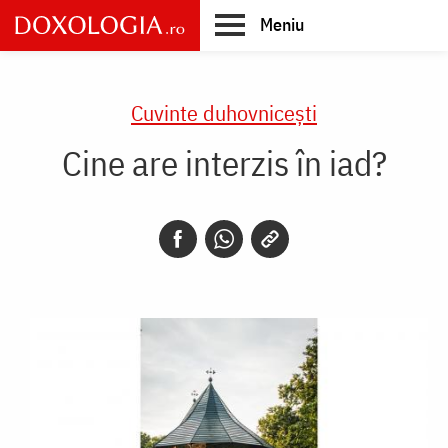
Skip
Meniu
to
main
Main
content
navigation
Cuvinte duhovnicești
Cine are interzis în iad?