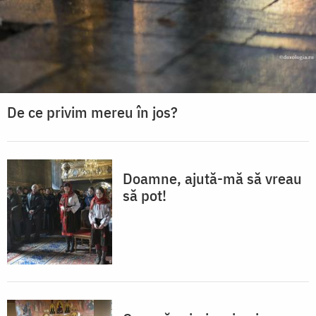
De ce privim mereu în jos?
Doamne, ajută-mă să vreau
să pot!