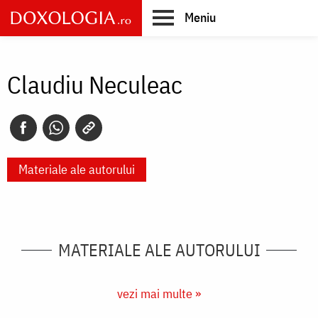
Skip
Meniu
to
main
Main
content
navigation
Claudiu Neculeac
Materiale ale autorului
MATERIALE ALE AUTORULUI
vezi mai multe »