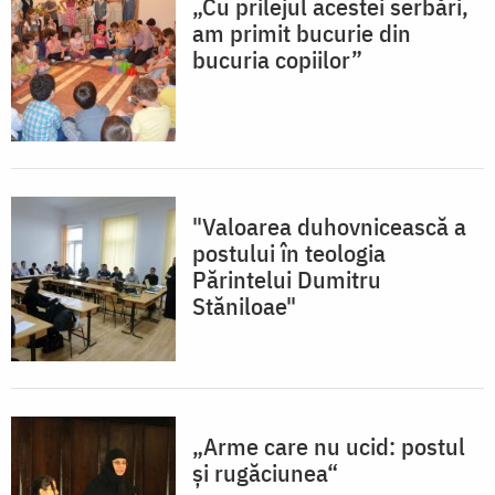
„Cu prilejul acestei serbări,
am primit bucurie din
bucuria copiilor”
"Valoarea duhovnicească a
postului în teologia
Părintelui Dumitru
Stăniloae"
„Arme care nu ucid: postul
şi rugăciunea“