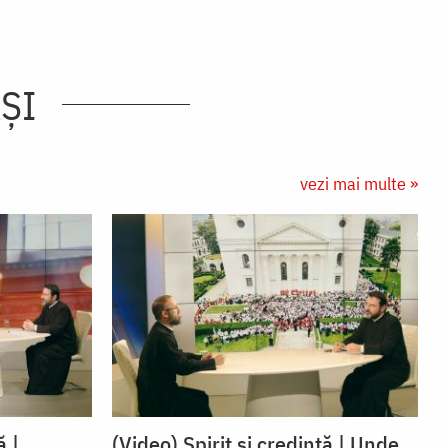
AȘI
vezi mai multe »
ă |
(Video) Spirit și credință | Unde