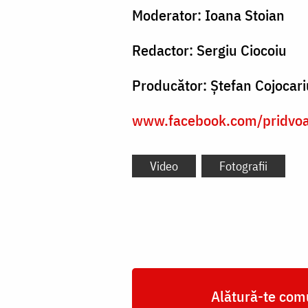
Moderator: Ioana Stoian
Redactor: Sergiu Ciocoiu
Producător: Ștefan Cojocari
www.facebook.com/pridvoar
Video
Fotografii
Alătură-te comu