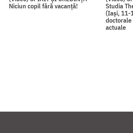
Niciun copil fără vacanţă!
Studia Th
(Iaşi, 11-
doctorale 
actuale