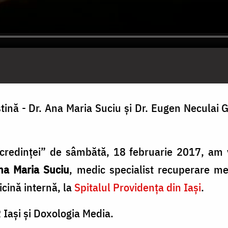
ină - Dr. Ana Maria Suciu și Dr. Eugen Neculai Ga
 credinței” de sâmbătă, 18 februarie 2017, am
na Maria Suciu
, medic specialist recuperare me
icină internă, la
Spitalul Providența din Iași
.
 Iaşi şi Doxologia Media.