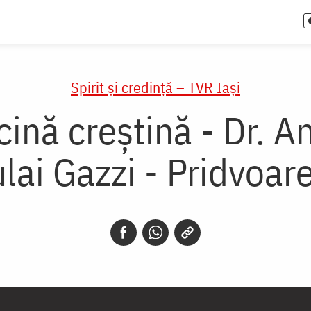
Spirit și credință – TVR Iași
nă creștină - Dr. An
ai Gazzi - Pridvoare