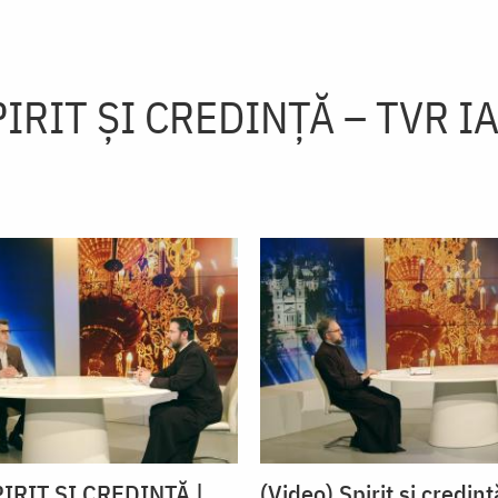
IRIT ȘI CREDINȚĂ – TVR I
PIRIT ȘI CREDINȚĂ |
(Video) Spirit și credinț