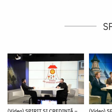
SP
(Video) SPIRIT ŞI CREDINŢĂ –
(Video) S