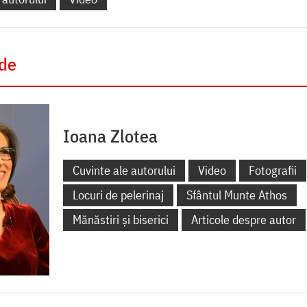
 de
Ioana Zlotea
Cuvinte ale autorului
Video
Fotografii
Locuri de pelerinaj
Sfântul Munte Athos
Mănăstiri și biserici
Articole despre autor