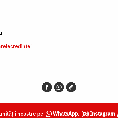
u
elecredintei
nității noastre pe
WhatsApp
,
Instagram