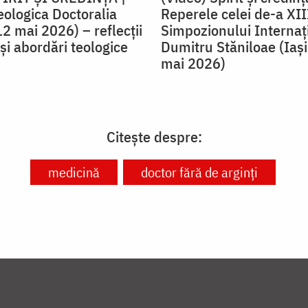
eologica Doctoralia
Reperele celei de-a XIII
12 mai 2026) – reflecţii
Simpozionului Internaț
şi abordări teologice
Dumitru Stăniloae (Iaş
mai 2026)
Citește despre:
medicină
doctor fără de arginți