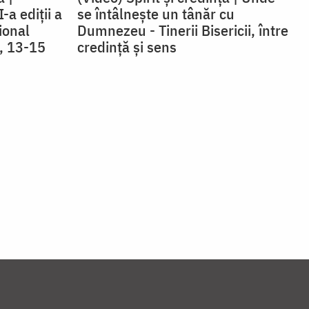
-a ediții a
se întâlnește un tânăr cu
ional
Dumnezeu - Tinerii Bisericii, între
i, 13-15
credinţă şi sens