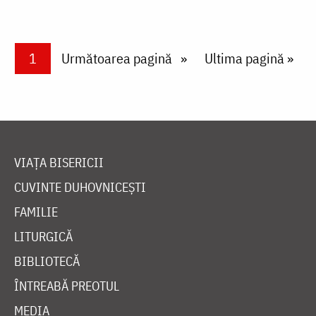
Paginare
Current page
1
Next page
Următoarea pagină
Last page
Ultima pagină »
VIAȚA BISERICII
CUVINTE DUHOVNICEȘTI
FAMILIE
LITURGICĂ
BIBLIOTECĂ
ÎNTREABĂ PREOTUL
MEDIA