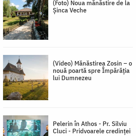
(Foto) Noua mănăstire de la
Şinca Veche
(Video) Mănăstirea Zosin – o
nouă poartă spre Împărăția
lui Dumnezeu
Pelerin în Athos - Pr. Silviu
Cluci - Pridvoarele credinței