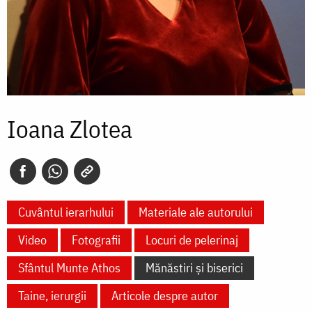
Ioana Zlotea
Cuvântul ierarhului
Materiale ale autorului
Video
Fotografii
Locuri de pelerinaj
Sfântul Munte Athos
Mănăstiri și biserici
Taine, ierurgii
Articole despre autor