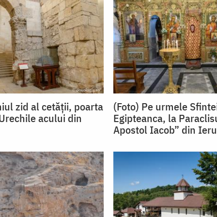
iul zid al cetății, poarta
(Foto) Pe urmele Sfinte
i Urechile acului din
Egipteanca, la Paraclis
Apostol Iacob” din Ier