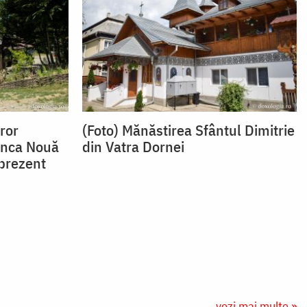
ror
(Foto) Mănăstirea Sfântul Dimitrie
Șinca Nouă
din Vatra Dornei
 prezent
vezi mai multe »