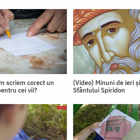
m scriem corect un
(Video) Minuni de ieri și
entru cei vii?
Sfântului Spiridon