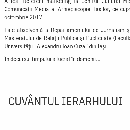
A fost Referent marketing la Centrul Cultural Mis
Comunicații Media al Arhiepiscopiei Iaşilor, ce cup
octombrie 2017.
Este absolventă a Departamentului de Jurnalism și 
Masteratului de Relații Publice și Publicitate (Faculta
Universității „Alexandru Ioan Cuza” din Iași.
În decursul timpului a lucrat în domenii...
CUVÂNTUL IERARHULUI