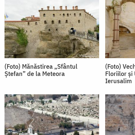
(Foto) Mănăstirea „Sfântul
(Foto) Vech
Ștefan” de la Meteora
Floriilor ș
Ierusalim