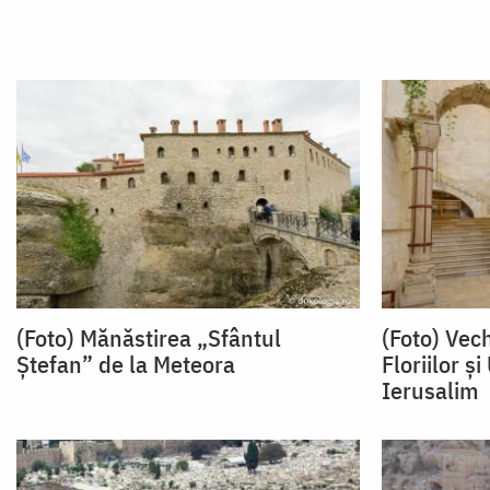
(Foto) Mănăstirea „Sfântul
(Foto) Vech
Ștefan” de la Meteora
Floriilor ș
Ierusalim