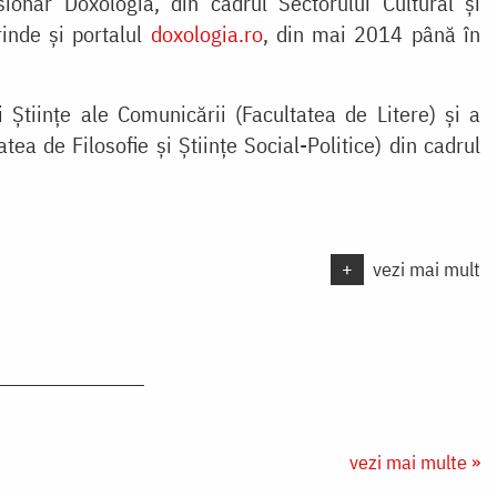
ionar Doxologia, din cadrul Sectorului Cultural și
rinde și portalul
doxologia.ro
, din mai 2014 până în
Științe ale Comunicării (Facultatea de Litere) și a
tea de Filosofie și Științe Social-Politice) din cadrul
+
vezi mai mult
vezi mai multe »