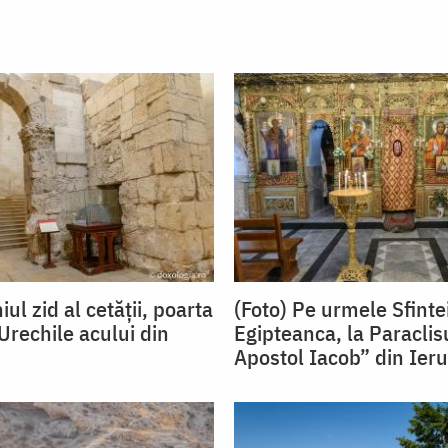
iul zid al cetății, poarta
(Foto) Pe urmele Sfinte
i Urechile acului din
Egipteanca, la Paraclis
Apostol Iacob” din Ier