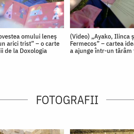
ovestea omului leneș
(Video) „Ayako, Ilinca ș
n arici trist” – o carte
Fermecos” – cartea ide
ii de la Doxologia
a ajunge într-un tărâm
FOTOGRAFII