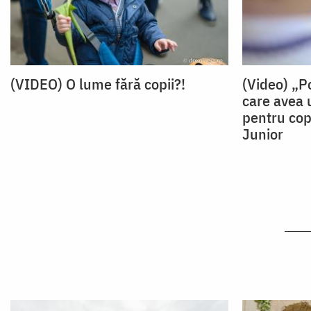
(VIDEO) O lume fără copii?!
(Video) „P
care avea u
pentru cop
Junior