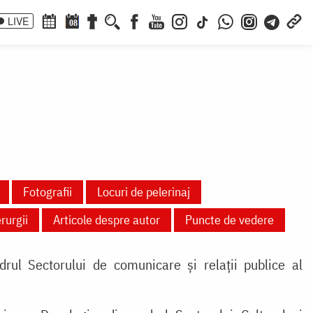
LIVE
08
Fotografii
Locuri de pelerinaj
erurgii
Articole despre autor
Puncte de vedere
rul Sectorului de comunicare și relații publice al