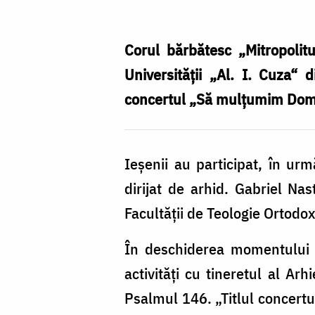
mulțumim
Domnului“
Corul bărbătesc „Mitropolit
a
Universității „Al. I. Cuza“
deschis
concertul „Să mulțumim Dom
inimile
spre
Ieșenii au participat, în ur­
Pogorârea
dirijat de arhid. Gabriel Nas
Sfântului
Facultății de Te­o­lo­gie Ortodo
Duh
În deschiderea momentului m
activități cu tineretul al Arhi
Psalmul 146. „Titlul concertu