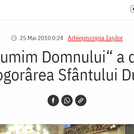
Arhiepiscopia Iaşilor
25 Mai 2010 0:24
țumim Domnului“ a de
ogorârea Sfântului D