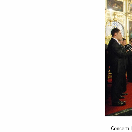
Concertul
Concertul
„Să