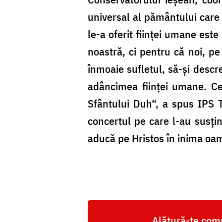
universal al pământului care 
le-a oferit ființei umane est
noastră, ci pentru că noi, pe
înmoaie sufletul, să-și des­cr
adâncimea ființei umane. Ce
Sfân­tu­lui Duh“, a spus IPS
concertul pe care l-au susți
aducă pe Hristos în ini­ma oam
Alătură-te comu