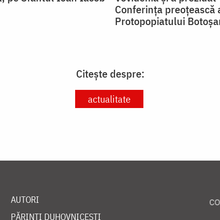
Conferința preoțească 
Protopopiatului Botoșa
Citește despre:
actualitate
AUTORI
PĂRINȚI DUHOVNICEȘTI