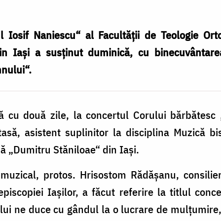
ul Iosif Naniescu“ al Facultății de Teologie Or
 din Iași a susținut duminică, cu binecuvântar
nului“.
mă cu două zile, la concertul Corului bărbătesc „
tasă, asistent suplinitor la disciplina Mu­zică bi
xă „Dumitru Stă­ni­loae“ din Iași.
uzical, protos. Hrisos­tom Rădășanu, consilier 
e­pis­copiei Iașilor, a făcut refe­rire la titlul con
lui ne du­ce cu gândul la o lucrare de mulțumir