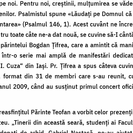
 pe noi. Pentru noi, creștinii, mulțumirea se văd
enilor. Psalmistul spu­ne «Lăudați pe Domnul că 
ântarea» (Psalmul 146, 1). Acest cuvânt ne încr
u toate câte ne-a dat nouă, se cuvine să-I cânt
ărintelui Bogdan Țifrea, care a amintit că manif
ă într-o serie mai amplă de manifestări dedicat
. I. Cuza“ din Iași. Pr. Țifrea a spus câteva cuv
u“, format din 31 de membri care s-au reunit, c
n anul 2009, când au sus­ținut primul concert ofici
Preasfințitul Părinte Teo­fan a vorbit celor prezen
eu. „Tinerii din această seară, studenți ai Facul
do­nați de arhid. Gabriel Nas­ta­să, ne-au ajut