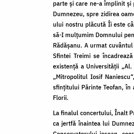
parte și care ne-a împlinit și
Dumnezeu, spre zi­d­irea oam
ului nostru plăcută Îi este c
să-I mulțumim Domnului pentr
Rădășanu. A urmat cuvântul p
Sfintei Treimi se încadreaz
existență a Universității „Al
„Mitropolitul Iosif Naniesc
sfințitului Părinte Teo­fan, î
Florii.
La finalul concertului, Î­nalt 
ca jertfă înaintea lui Dumne­z
Con­servatorului ieșean, coor