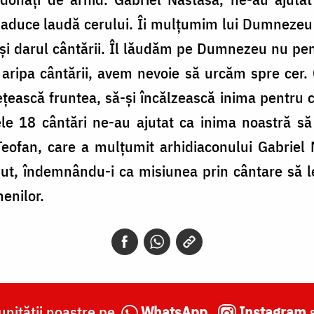
aduce laudă cerului. Îi mulțumim lui Dum­­ne­zeu c
e și darul cântării. Îl lăudăm pe Dumnezeu nu pen
 aripa cântării, avem ne­voie să urcăm spre cer. 
ețească fruntea, să-și în­căl­zească inima pentru
le 18 cântări ne-au ajutat ca inima noastră să
 Teofan, care a mulțumit arhidiaconului Gabriel 
nut, îndemnân­du-i ca misiunea prin cântare să l
enilor.
nității noastre pe
WhatsApp
,
Instagram