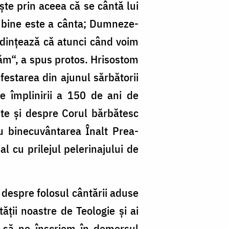
ește prin aceea că se cântă lui
bine este a cânta; Dum­ne­ze­
edințea­ză că atunci când voim
ăm“, a spus protos. Hrisostom
estarea din ajunul sărbătorii
e împlinirii a 150 de ani de
inte și despre Corul bărbătesc
u binecuvântarea Înalt Prea­
al cu prilejul pelerinajului de
ți despre folosul cântării aduse
tății noastre de Teologie și ai
at să ne înscri­em în demersul