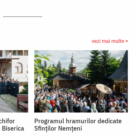
vezi mai multe »
chifor
Programul hramurilor dedicate
 Biserica
Sfinților Nemțeni