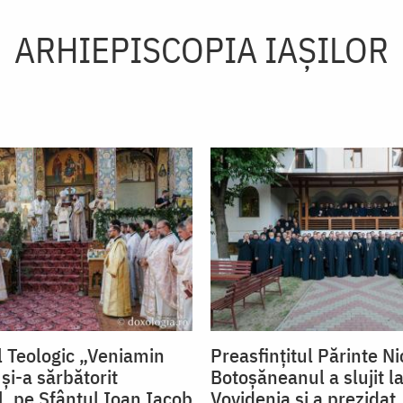
ARHIEPISCOPIA IAŞILOR
 Teologic „Veniamin
Preasfințitul Părinte Ni
și-a sărbătorit
Botoșăneanul a slujit la
l, pe Sfântul Ioan Iacob
Vovidenia și a prezidat