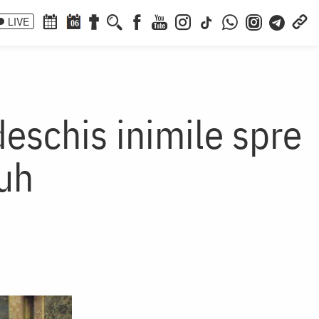
LIVE
06
schis inimile spre
uh