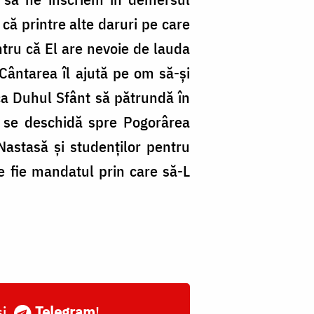
ă printre alte da­ruri pe care
tru că El are nevoie de lau­da
Cân­tarea îl ajută pe om să-și
 ca Du­hul Sfânt să pătrundă în
 se des­chidă spre Pogorârea
Nastasă și studenților pentru
e fie mandatul prin care să-L
și
Telegram
!