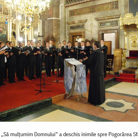
 „Să mulțumim Domnului“ a deschis inimile spre Pogorârea Sf