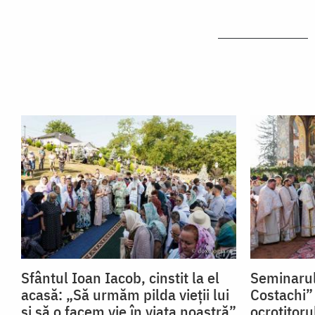
Sfântul Ioan Iacob, cinstit la el
Seminarul
acasă: „Să urmăm pilda vieții lui
Costachi” 
și să o facem vie în viața noastră”
ocrotitoru