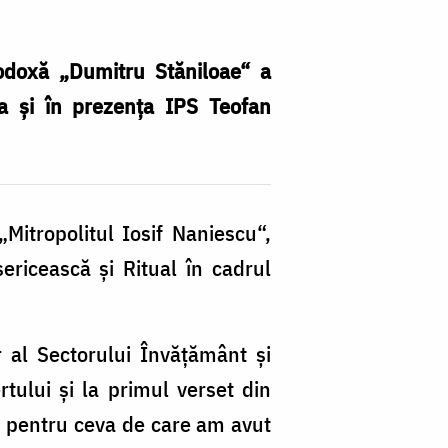
todoxă „Dumitru Stăniloae“ a
ea și în prezența IPS Teofan
Mitropoli­tul Iosif Naniescu“,
sericească și Ritual în cadrul
al Sec­torului Învățământ și
certului și la primul verset din
e, pentru ceva de care am avut