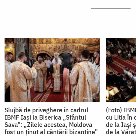
Slujbă de priveghere în cadrul
(Foto) IBM
IBMF Iași la Biserica „Sfântul
cu Litia în
Sava”: „Zilele acestea, Moldova
de la Iași 
fost un ținut al cântării bizantine”
de la Văra