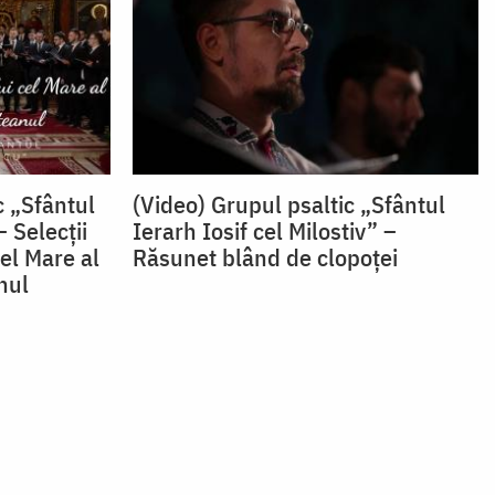
c „Sfântul
(Video) Grupul psaltic „Sfântul
 Selecții
Ierarh Iosif cel Milostiv” –
el Mare al
Răsunet blând de clopoței
nul