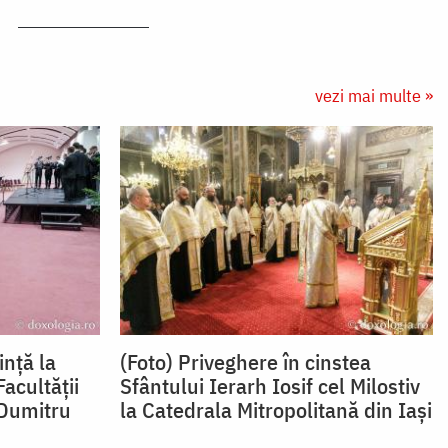
vezi mai multe »
ință la
(Foto) Priveghere în cinstea
acultății
Sfântului Ierarh Iosif cel Milostiv
„Dumitru
la Catedrala Mitropolitană din Iași