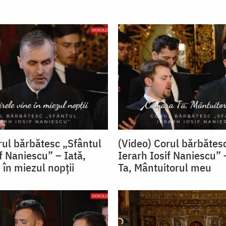
rul bărbătesc „Sfântul
(Video) Corul bărbătes
f Naniescu” – Iată,
Ierarh Iosif Naniescu”
 în miezul nopții
Ta, Mântuitorul meu