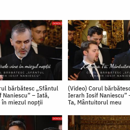
rul bărbătesc „Sfântul
(Video) Corul bărbătes
f Naniescu” – Iată,
Ierarh Iosif Naniescu”
 în miezul nopții
Ta, Mântuitorul meu