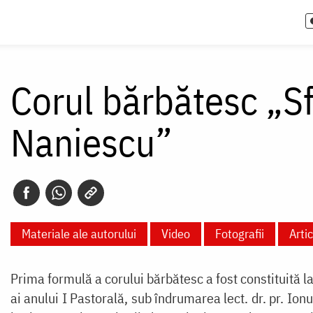
Corul bărbătesc „Sf
Naniescu”
Materiale ale autorului
Video
Fotografii
Arti
Prima formulă a corului bărbătesc a fost constituită l
ai anului I Pastorală, sub îndrumarea lect. dr. pr. Io