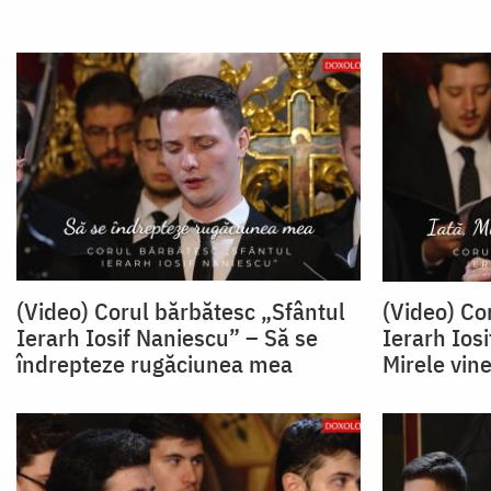
(Video) Corul bărbătesc „Sfântul
(Video) Co
Ierarh Iosif Naniescu” – Să se
Ierarh Iosi
îndrepteze rugăciunea mea
Mirele vine