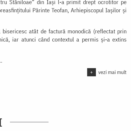
ru Stăniloae” din Iași l-a primit drept ocrotitor pe
easfințitului Părinte Teofan, Arhiepiscopul Iașilor și
 bisericesc atât de factură monodică (reflectat prin
nică, iar atunci când contextul a permis și-a extins
..
+
vezi mai mult
I