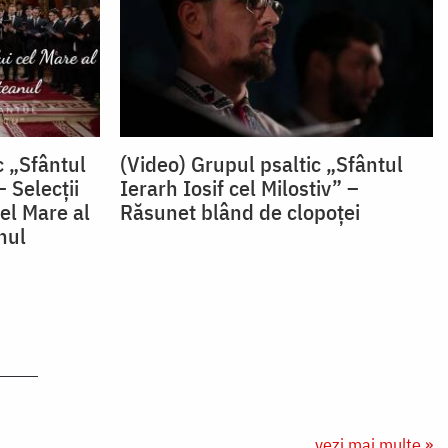
c „Sfântul
(Video) Grupul psaltic „Sfântul
 Selecții
Ierarh Iosif cel Milostiv” –
el Mare al
Răsunet blând de clopoței
nul
vezi mai multe »