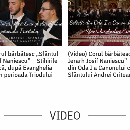
rul bărbătesc „Sfântul
(Video) Corul bărbătes
f Naniescu” – Stihirile
Ierarh Iosif Naniescu” –
că, după Evanghelia
din Oda I a Canonului c
în perioada Triodului
Sfântului Andrei Critea
VIDEO