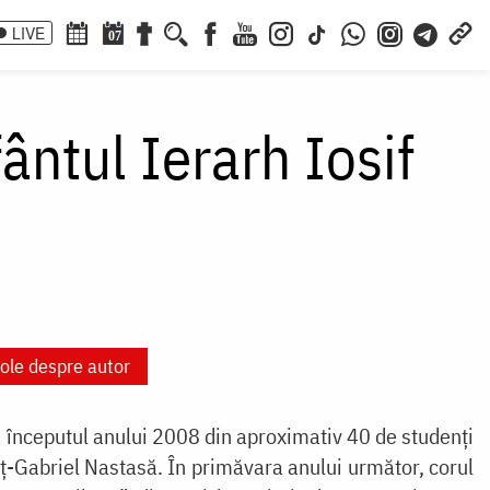
LIVE
07
ântul Ierarh Iosif
cole despre autor
a începutul anului 2008 din aproximativ 40 de studenți
nuț-Gabriel Nastasă. În primăvara anului următor, corul