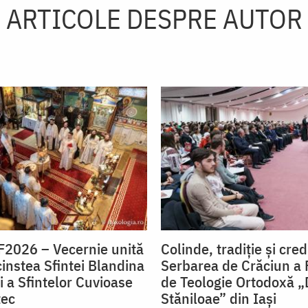
ARTICOLE DESPRE AUTOR
F2026 – Vecernie unită
Colinde, tradiție și cred
 cinstea Sfintei Blandina
Serbarea de Crăciun a F
și a Sfintelor Cuvioase
de Teologie Ortodoxă 
tec
Stăniloae” din Iași