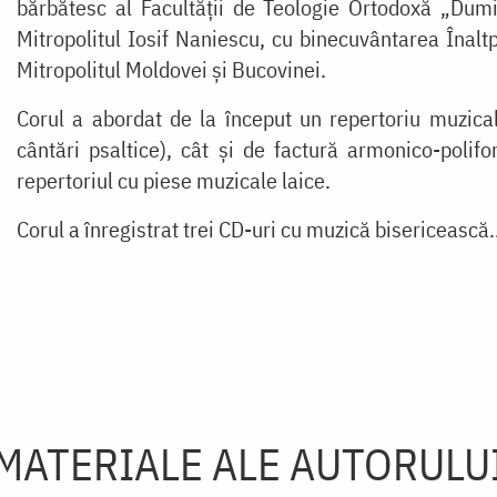
bărbătesc al Facultății de Teologie Ortodoxă „Dumit
Mitropolitul Iosif Naniescu, cu binecuvântarea Înaltpr
Mitropolitul Moldovei și Bucovinei.
Corul a abordat de la început un repertoriu muzical
cântări psaltice), cât și de factură armonico-polifo
repertoriul cu piese muzicale laice.
Corul a înregistrat trei CD-uri cu muzică bisericească.
MATERIALE ALE AUTORULU