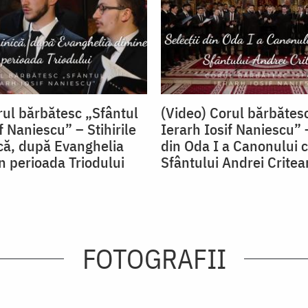
rul bărbătesc „Sfântul
(Video) Corul bărbătes
f Naniescu” – Stihirile
Ierarh Iosif Naniescu” –
că, după Evanghelia
din Oda I a Canonului c
în perioada Triodului
Sfântului Andrei Critea
FOTOGRAFII