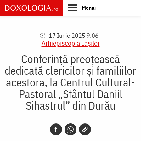
Skip
Meniu
to
main
Main
content
navigation
17 Iunie 2025 9:06
Arhiepiscopia Iaşilor
Conferință preoțească
dedicată clericilor și familiilor
acestora, la Centrul Cultural-
Pastoral „Sfântul Daniil
Sihastrul” din Durău