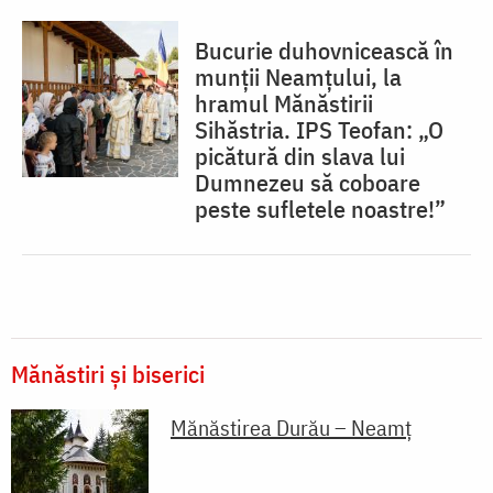
Bucurie duhovnicească în
munții Neamțului, la
hramul Mănăstirii
Sihăstria. IPS Teofan: „O
picătură din slava lui
Dumnezeu să coboare
peste sufletele noastre!”
Mănăstiri și biserici
Mănăstirea Durău – Neamț