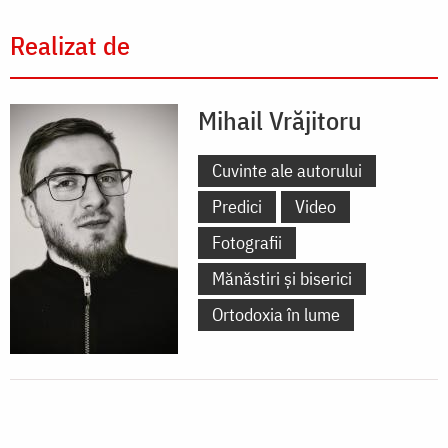
Realizat de
Mihail Vrăjitoru
Cuvinte ale autorului
Predici
Video
Fotografii
Mănăstiri și biserici
Ortodoxia în lume