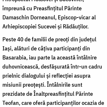
S
Foto:
împreună cu Preasfințitul Părinte
d
Pr.
Damaschin Dorneanul, Episcop-vicar al
Silviu
Arhiepiscopiei Sucevei și Rădăuților.
/
Cluci
F
Peste 40 de familii de preoți din județul
P
Iași, alături de câțiva participanți din
S
Basarabia, iau parte la această întâlnire
C
duhovnicească, desfășurată într-un cadru
prielnic dialogului și reflecției asupra
misiunii preoțești. Întâlnirile sunt
prezidate de Înaltpreasfințitul Părinte
Teofan, care oferă participanților ocazia de