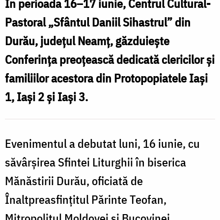
În perioada 16–17 iunie, Centrul Cultural-
C
și
Pastoral „Sfântul Daniil Sihastrul” din
familiilor
d
Durău, județul Neamț, găzduiește
acestora,
c
Conferința preoțească dedicată clericilor și
la
ș
familiilor acestora din Protopopiatele Iași
Centrul
f
Cultural-
1, Iași 2 și Iași 3.
a
Pastoral
l
„Sfântul
C
Evenimentul a debutat luni, 16 iunie, cu
Daniil
C
săvârșirea Sfintei Liturghii în biserica
Sihastrul”
P
Mănăstirii Durău, oficiată de
din
„
Durău
Înaltpreasfințitul Părinte Teofan,
D
/
Mitropolitul Moldovei și Bucovinei,