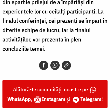
din eparhie prilejul de a împărtăși din
experiențele lor cu ceilalți participanți. La
finalul conferinței, cei prezenți se împart în
diferite echipe de lucru, iar la finalul
activităților, vor prezenta în plen
concluziile temei.
Alătură-te comunității noastre pe
WhatsApp
,
Instagram
și
Telegram
!