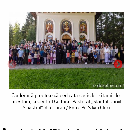
Conferință
Conferință preoțească dedicată clericilor și familiilor
acestora, la Centrul Cultural-Pastoral „Sfântul Daniil
preoțească
Sihastrul” din Durău / Foto: Pr. Silviu Cluci
dedicată
clericilor