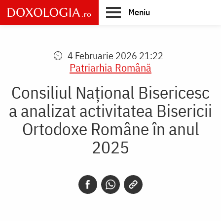
Skip
Meniu
to
main
Main
content
navigation
4 Februarie 2026 21:22
Patriarhia Română
Consiliul Național Bisericesc
a analizat activitatea Bisericii
Ortodoxe Române în anul
2025