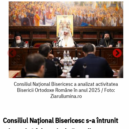
Consiliul
Consiliul Național Bisericesc a analizat activitatea
Bisericii Ortodoxe Române în anul 2025 / Foto:
Național
Ziarullumina.ro
Bisericesc
a
Consiliul Național Bisericesc s-a întrunit
C
analizat