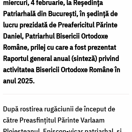
miercuri, 4 februarie, la Reședința
N
activitatea
B
Patriarhală din București, în ședință de
Bisericii
lucru prezidată de Preafericitul Părinte
Ortodoxe
a
Daniel, Patriarhul Bisericii Ortodoxe
Române
a
în
Române, prilej cu care a fost prezentat
B
anul
Raportul general anual (sinteză) privind
2025
activitatea Bisericii Ortodoxe Române în
/
anul 2025.
î
Foto:
Ziarullumina.ro
După rostirea rugăciunii de început de
/
către Preasfințitul Părinte Varlaam
F
Ploieșteanul, Episcop-vicar patriarhal, și