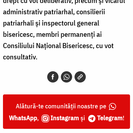
drept cu vot deliberativ, precum și vicarul
administrativ patriarhal, consilierii
patriarhali și inspectorul general
bisericesc, membri permanenți ai
Consiliului Național Bisericesc, cu vot
consultativ.
Alătură-te comunității noastre pe
WhatsApp
,
Instagram
și
Telegram
!