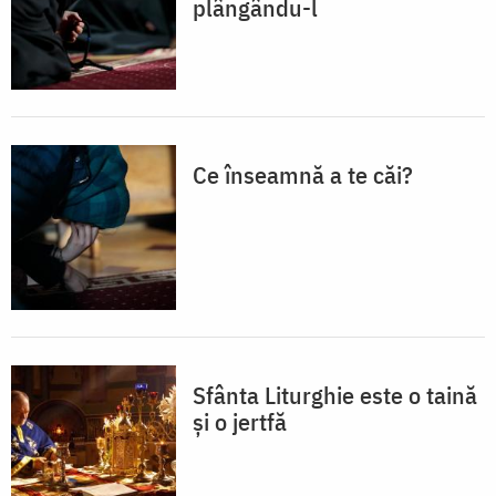
plângându-l
Ce înseamnă a te căi?
Sfânta Liturghie este o taină
și o jertfă