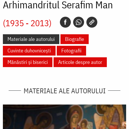
Arhimandritul Serafim Man
(1935 - 2013)
Materiale ale autorului
Biografie
Cuvinte duhovnicești
Fotografii
Mănăstiri și biserici
Articole despre autor
MATERIALE ALE AUTORULUI