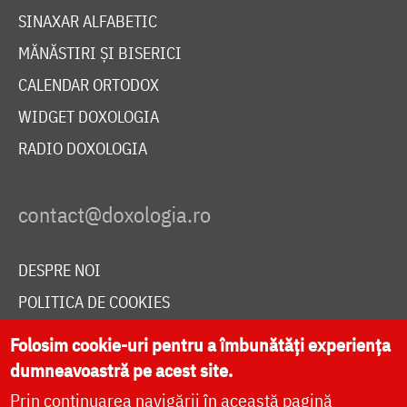
SINAXAR ALFABETIC
MĂNĂSTIRI ȘI BISERICI
CALENDAR ORTODOX
WIDGET DOXOLOGIA
RADIO DOXOLOGIA
DESPRE NOI
POLITICA DE COOKIES
DONEAZĂ ONLINE PENTRU CATEDRALA NAȚIONALĂ
Folosim cookie-uri pentru a îmbunătăți experiența
dumneavoastră pe acest site.
Prin continuarea navigării în această pagină
LIVE