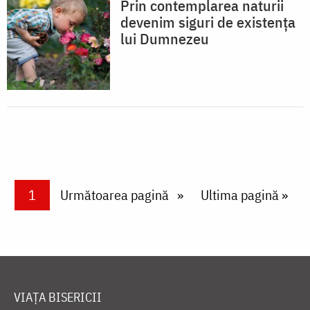
Prin contemplarea naturii
devenim siguri de existența
lui Dumnezeu
Paginare
Current page
1
Next page
Următoarea pagină
Last page
Ultima pagină »
VIAȚA BISERICII