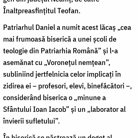
Înaltpreasfințitul Teofan.
Patriarhul Daniel a numit acest lăcaș „cea
mai frumoasă biserică a unei școli de
teologie din Patriarhia Română” și l-a
asemănat cu „Voronețul nemțean”,
subliniind jertfelnicia celor implicați în
zidirea ei – profesori, elevi, binefăcători –,
considerând biserica o „minune a
Sfântului Ioan Iacob” și un „laborator al
învierii sufletului”.
În biserică se păstrează un deget al