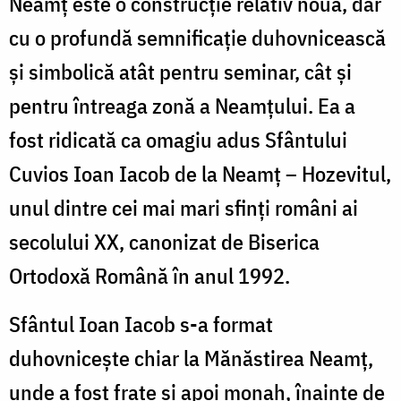
Neamț este o construcție relativ nouă, dar
Pr.
cu o profundă semnificație duhovnicească
Silviu
și simbolică atât pentru seminar, cât și
Cluci
pentru întreaga zonă a Neamțului. Ea a
fost ridicată ca omagiu adus Sfântului
Cuvios Ioan Iacob de la Neamț – Hozevitul,
unul dintre cei mai mari sfinți români ai
secolului XX, canonizat de Biserica
Ortodoxă Română în anul 1992.
Sfântul Ioan Iacob s-a format
duhovnicește chiar la Mănăstirea Neamț,
unde a fost frate și apoi monah, înainte de