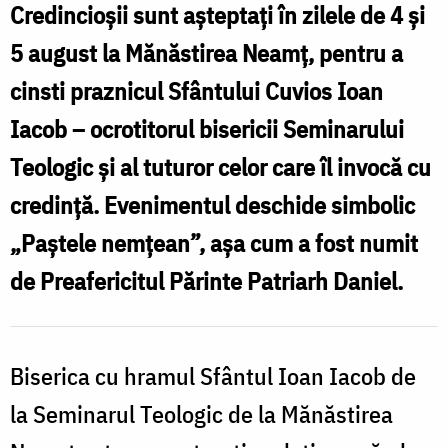
Credincioșii sunt așteptați în zilele de 4 și
Sfântului
5 august la Mănăstirea Neamț, pentru a
Ioan
cinsti praznicul Sfântului Cuvios Ioan
Iacob
Iacob – ocrotitorul bisericii Seminarului
de
Teologic și al tuturor celor care îl invocă cu
la
Seminarul
credință. Evenimentul deschide simbolic
Teologic
„Paștele nemțean”, așa cum a fost numit
de
de Preafericitul Părinte Patriarh Daniel.
la
Mănăstirea
Biserica cu hramul Sfântul Ioan Iacob de
Neamț
/
la Seminarul Teologic de la Mănăstirea
Foto: