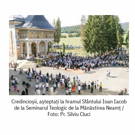
Credincioșii,
Credincioșii, așteptați la hramul Sfântului Ioan Iacob
de la Seminarul Teologic de la Mănăstirea Neamț /
așteptați
Foto: Pr. Silviu Cluci
la
hramul