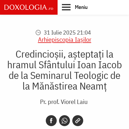
Skip
Meniu
to
main
Main
content
navigation
31 Iulie 2025 21:04
Arhiepiscopia Iaşilor
Credincioșii, așteptați la
hramul Sfântului Ioan Iacob
de la Seminarul Teologic de
la Mănăstirea Neamț
Pr. prof. Viorel Laiu